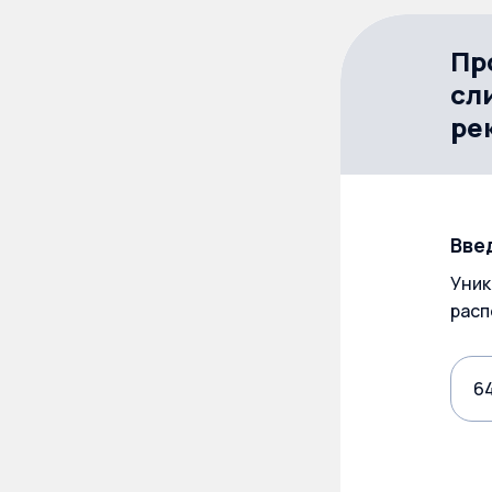
Пр
сл
ре
Вве
Уник
расп