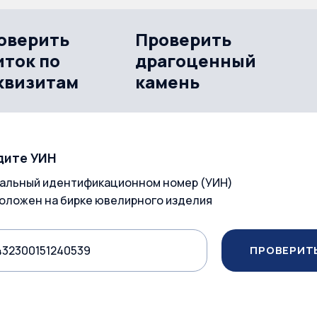
оверить
Проверить
иток по
драгоценный
квизитам
камень
дите УИН
альный идентификационном номер (УИН)
оложен на бирке ювелирного изделия
ПРОВЕРИТ