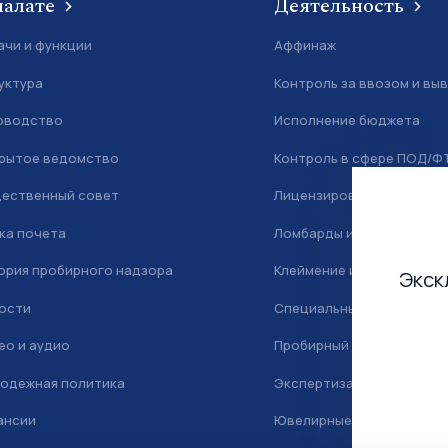
палате
Деятельность
ачи и функции
Аффинаж
уктура
Контроль за ввозом и вы
оводство
Исполнение бюджета
рытое ведомство
Контроль в сфере ПОД/Ф
ественный совет
Лицензирование
ка почета
Ломбарды и скупка
ория пробирного надзора
Клеймение и маркировка
Экск
ости
Специальный учет
ео и аудио
Пробирный надзор
одежная политика
Экспертиза
ансии
Ювелирные камни