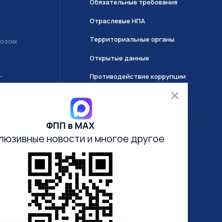
Обязательные требования
Отраслевые НПА
Территориальные органы
возом
Открытые данные
Противодействие коррупции
Т
О системе ГИИС ДМДК
ФПП в МАХ
Часто задаваемые вопросы
люзивные новости
и многое другое
Анкетирование
Электронная очередь