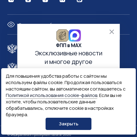
Версия для слабовидящих
ФПП в МАХ
Правительство России
Эксклюзивные новости
и многое другое
Минфин России
Гознак
Для повышения удобства работы с сайтом мы
используем файлы cookie. Продолжая пользоваться
Госуслуги
Госключ
настоящим сайтом, вы автоматически соглашаетесь с
Политикой использования cookie-файлов
. Если вы не
хотите, чтобы пользовательские данные
Госслужба
обрабатывались, отключите cookie в настройках
браузера.
ПОДПИСАТЬСЯ
Закрыть
© Федеральная пробирная палата, 2026