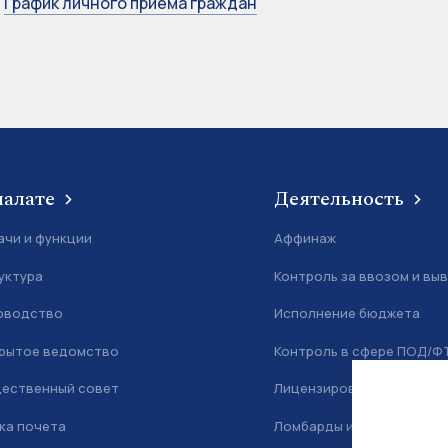
График личного приема граждан
палате
Деятельность
ачи и функции
Аффинаж
уктура
Контроль за ввозом и вы
оводство
Исполнение бюджета
рытое ведомство
Контроль в сфере ПОД/Ф
ественный совет
Лицензирование
ка почета
Ломбарды и скупка