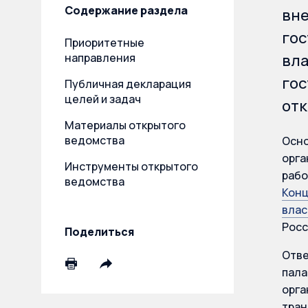
Содержание раздела
вне
го
Приоритетные
направления
вла
го
Публичная декларация
целей и задач
отк
Материалы открытого
ведомства
Осно
орга
Инструменты открытого
рабо
ведомства
Конц
влас
Росс
Поделиться
Отве
пала
орга
тран