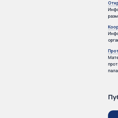
Отк
Инфо
разм
Коо
Инфо
орга
Про
Мате
прот
пала
Пу