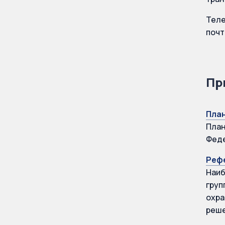
Теле
почт
Пр
План
План
Феде
Реф
Наиб
груп
охра
реше