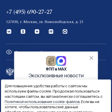
+7 (495) 690-27-27
127030, г. Москва, ул. Новослободская, д. 21
Версия для слабовидящих
ФПП в МАХ
Правительство России
Эксклюзивные новости
и многое другое
Для повышения удобства работы с сайтом мы
Минфин России
Гознак
используем файлы cookie. Продолжая пользоваться
настоящим сайтом, вы автоматически соглашаетесь с
Политикой использования cookie-файлов
. Если вы не
Госуслуги
Госключ
хотите, чтобы пользовательские данные