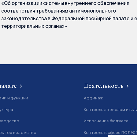
«Об организации системы внутреннего обеспечения
соответствия требованиям антимонопольного
законодательства в Федеральной пробирной палате и 
территориальных органах»
палате
Деятельность
ачи и функции
Аффинаж
уктура
Контроль за ввозом и вы
оводство
Исполнение бюджета
рытое ведомство
Контроль в сфере ПОД/Ф