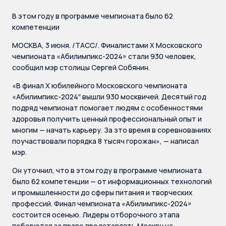
В этом году в программе чемпионата было 62
компетенции
МОСКВА, 3 июня. /ТАСС/. Финалистами Х Московского
чемпионата «Абилимпикс-2024» стали 930 человек,
сообщил мэр столицы Сергей Собянин.
«В финал Х юбилейного Московского чемпионата
«Абилимпикс-2024″ вышли 930 москвичей. Десятый год
подряд чемпионат помогает людям с особенностями
здоровья получить ценный профессиональный опыт и
многим — начать карьеру. За это время в соревнованиях
поучаствовали порядка 8 тысяч горожан», — написал
мэр.
Он уточнил, что в этом году в программе чемпионата
было 62 компетенции — от информационных технологий
и промышленности до сферы питания и творческих
профессий. Финал чемпионата «Абилимпикс-2024»
состоится осенью. Лидеры отборочного этапа
поборются за право представлять Москву на