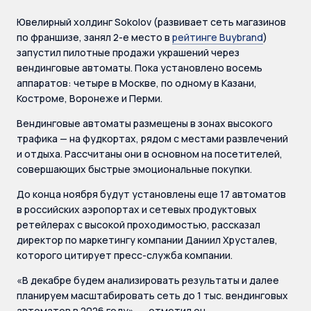
Ювелирный холдинг Sokolov (развивает сеть магазинов
по франшизе, занял 2-е место в
рейтинге Buybrand
)
запустил пилотные продажи украшений через
вендинговые автоматы. Пока установлено восемь
аппаратов: четыре в Москве, по одному в Казани,
Костроме, Воронеже и Перми.
Вендинговые автоматы размещены в зонах высокого
трафика — на фудкортах, рядом с местами развлечений
и отдыха. Рассчитаны они в основном на посетителей,
совершающих быстрые эмоциональные покупки.
До конца ноября будут установлены еще 17 автоматов
в российских аэропортах и сетевых продуктовых
ретейлерах с высокой проходимостью, рассказал
директор по маркетингу компании Даниил Хрусталев,
которого цитирует пресс-служба компании.
«В декабре будем анализировать результаты и далее
планируем масштабировать сеть до 1 тыс. вендинговых
автоматов в 2026 году», — отметил он.