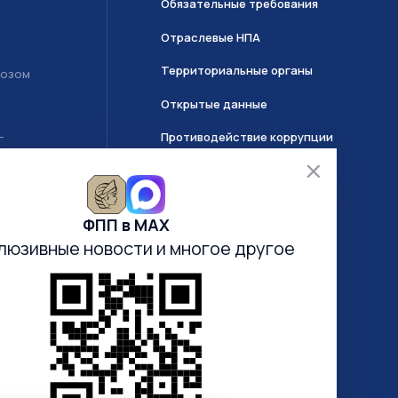
Обязательные требования
Отраслевые НПА
Территориальные органы
возом
Открытые данные
Противодействие коррупции
Т
О системе ГИИС ДМДК
ФПП в МАХ
Часто задаваемые вопросы
люзивные новости
и многое другое
Анкетирование
Электронная очередь