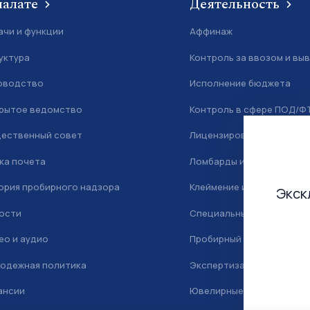
палате
Деятельность
ачи и функции
Аффинаж
уктура
Контроль за ввозом и вы
оводство
Исполнение бюджета
рытое ведомство
Контроль в сфере ПОД/Ф
ественный совет
Лицензирование
ка почета
Ломбарды и скупка
ория пробирного надзора
Клеймение и маркировка
Экск
ости
Специальный учет
ео и аудио
Пробирный надзор
одежная политика
Экспертиза
ансии
Ювелирные камни