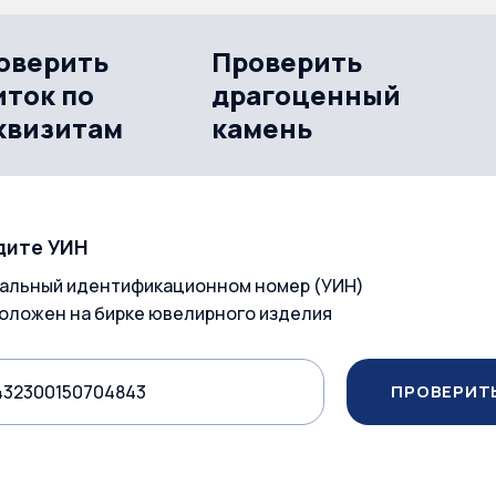
оверить
Проверить
иток по
драгоценный
квизитам
камень
дите УИН
альный идентификационном номер (УИН)
оложен на бирке ювелирного изделия
ПРОВЕРИТ