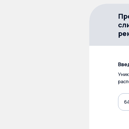
Пр
сл
ре
Вве
Уник
расп