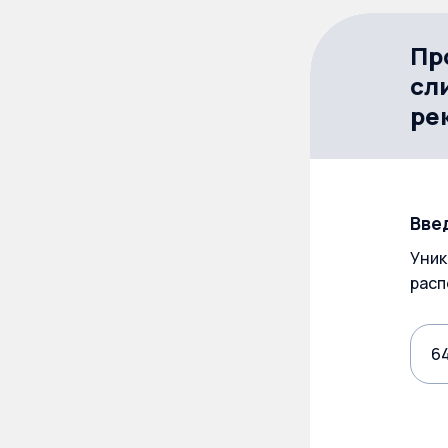
Пр
сл
ре
Вве
Уник
расп