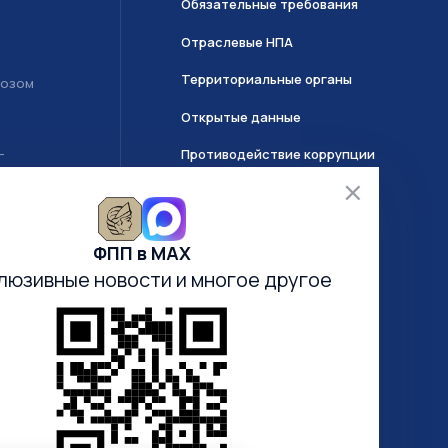
Обязательные требования
Отраслевые НПА
Территориальные органы
возом
Открытые данные
Противодействие коррупции
Т
О системе ГИИС ДМДК
ФПП в МАХ
Часто задаваемые вопросы
люзивные новости
и многое другое
Анкетирование
Электронная очередь