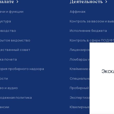
палате
Деятельность
ачи и функции
Аффинаж
уктура
Контроль за ввозом и вы
оводство
Исполнение бюджета
рытое ведомство
Контроль в сфере ПОД/Ф
ественный совет
Лицензирование
ка почета
Ломбарды и скупка
ория пробирного надзора
Клеймение и маркировка
Экск
ости
Специальный учет
ео и аудио
Пробирный надзор
одежная политика
Экспертиза
ансии
Ювелирные камни