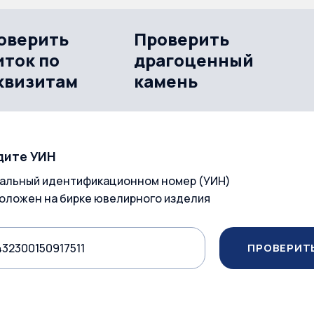
оверить
Проверить
иток по
драгоценный
квизитам
камень
дите УИН
альный идентификационном номер (УИН)
оложен на бирке ювелирного изделия
ПРОВЕРИТ