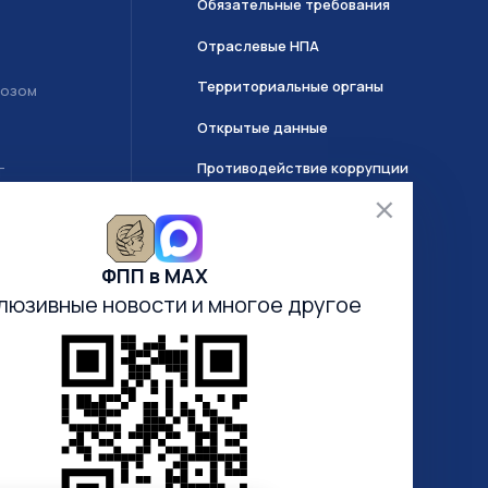
Обязательные требования
Отраслевые НПА
Территориальные органы
возом
Открытые данные
Противодействие коррупции
Т
О системе ГИИС ДМДК
ФПП в МАХ
Часто задаваемые вопросы
люзивные новости
и многое другое
Анкетирование
Электронная очередь