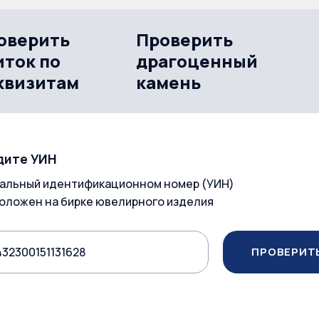
оверить
Проверить
иток по
драгоценный
квизитам
камень
дите УИН
альный идентификационном номер (УИН)
оложен на бирке ювелирного изделия
ПРОВЕРИТ