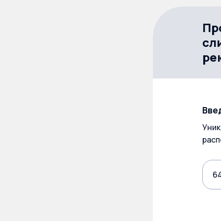
Пр
сл
ре
Вве
Уник
расп