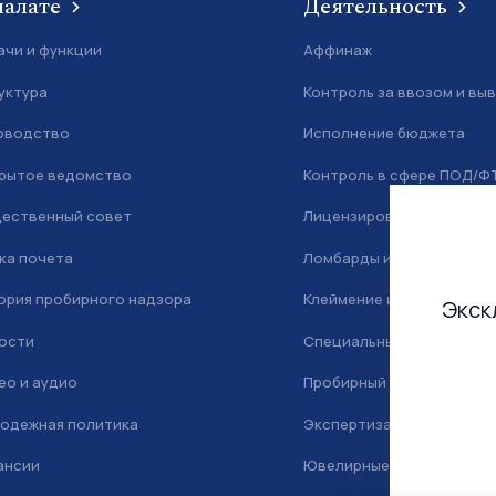
палате
Деятельность
ачи и функции
Аффинаж
уктура
Контроль за ввозом и вы
оводство
Исполнение бюджета
рытое ведомство
Контроль в сфере ПОД/Ф
ественный совет
Лицензирование
ка почета
Ломбарды и скупка
ория пробирного надзора
Клеймение и маркировка
Экск
ости
Специальный учет
ео и аудио
Пробирный надзор
одежная политика
Экспертиза
ансии
Ювелирные камни