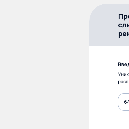
Пр
сл
ре
Вве
Уник
расп