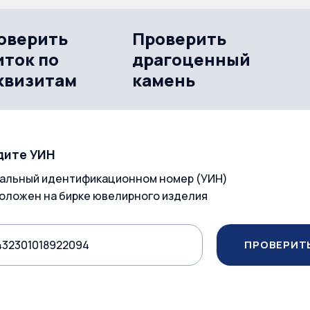
оверить
Проверить
иток по
драгоценный
квизитам
камень
дите УИН
альный идентификационном номер (УИН)
оложен на бирке ювелирного изделия
ПРОВЕРИТ