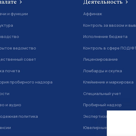
палате
Деятельность
ачи и функции
Аффинаж
уктура
Контроль за ввозом и вы
оводство
Исполнение бюджета
рытое ведомство
Контроль в сфере ПОД/Ф
ественный совет
Лицензирование
ка почета
Ломбарды и скупка
ория пробирного надзора
Клеймение и маркировка
ости
Специальный учет
ео и аудио
Пробирный надзор
одежная политика
Экспертиза
ансии
Ювелирные камни