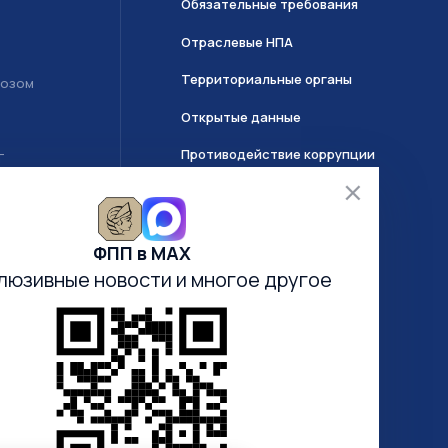
Обязательные требования
Отраслевые НПА
Территориальные органы
возом
Открытые данные
Противодействие коррупции
Т
О системе ГИИС ДМДК
ФПП в МАХ
Часто задаваемые вопросы
люзивные новости
и многое другое
Анкетирование
Электронная очередь