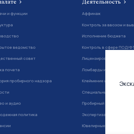
палате
Деятельность
ачи и функции
Аффинаж
уктура
Контроль за ввозом и вы
оводство
Исполнение бюджета
рытое ведомство
Контроль в сфере ПОД/Ф
ественный совет
Лицензирование
ка почета
Ломбарды и скупка
ория пробирного надзора
Клеймение и маркировка
Экск
ости
Специальный учет
ео и аудио
Пробирный надзор
одежная политика
Экспертиза
ансии
Ювелирные камни