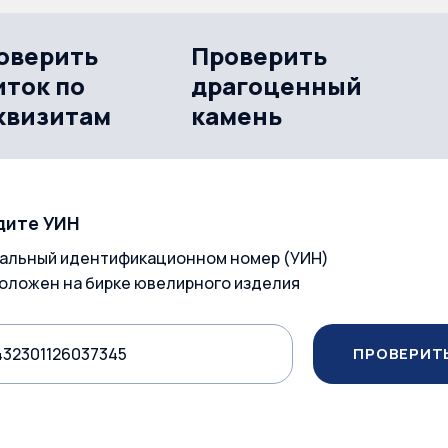
оверить
Проверить
иток по
драгоценный
квизитам
камень
дите УИН
альный идентификационном номер (УИН)
оложен на бирке ювелирного изделия
ПРОВЕРИТ