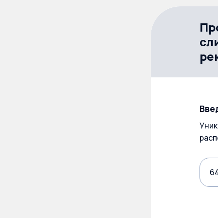
Пр
сл
ре
Вве
Уник
расп