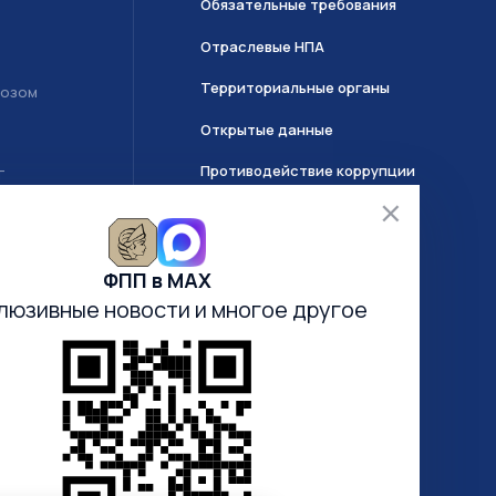
Обязательные требования
Отраслевые НПА
Территориальные органы
возом
Открытые данные
Противодействие коррупции
Т
О системе ГИИС ДМДК
ФПП в МАХ
Часто задаваемые вопросы
люзивные новости
и многое другое
Анкетирование
Электронная очередь