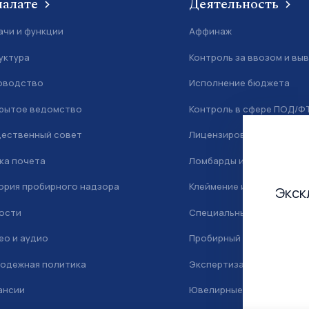
палате
Деятельность
ачи и функции
Аффинаж
уктура
Контроль за ввозом и вы
оводство
Исполнение бюджета
рытое ведомство
Контроль в сфере ПОД/Ф
ественный совет
Лицензирование
ка почета
Ломбарды и скупка
ория пробирного надзора
Клеймение и маркировка
Экск
ости
Специальный учет
ео и аудио
Пробирный надзор
одежная политика
Экспертиза
ансии
Ювелирные камни