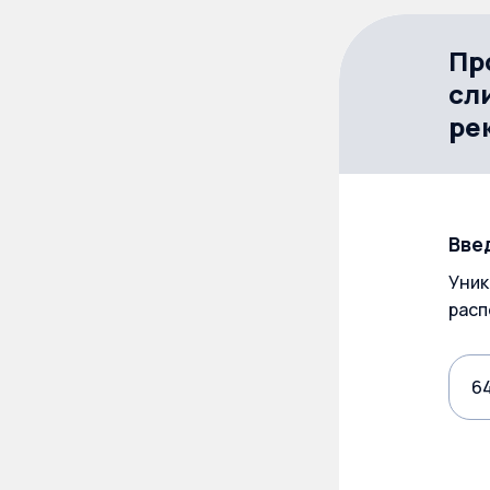
Пр
сл
ре
Вве
Уник
расп