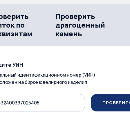
оверить
Проверить
иток по
драгоценный
квизитам
камень
дите УИН
альный идентификационном номер (УИН)
оложен на бирке ювелирного изделия
ПРОВЕРИТ