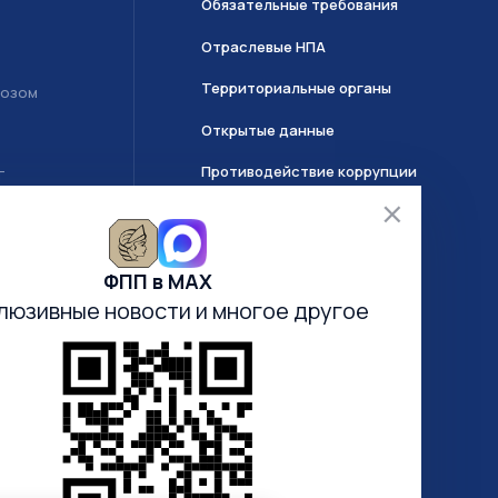
Обязательные требования
Отраслевые НПА
Территориальные органы
возом
Открытые данные
Противодействие коррупции
Т
О системе ГИИС ДМДК
ФПП в МАХ
Часто задаваемые вопросы
люзивные новости
и многое другое
Анкетирование
Электронная очередь