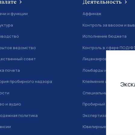
палате
Деятельность
ачи и функции
Аффинаж
уктура
Контроль за ввозом и вы
оводство
Исполнение бюджета
рытое ведомство
Контроль в сфере ПОД/Ф
ественный совет
Лицензирование
ка почета
Ломбарды и скупка
ория пробирного надзора
Клеймение и маркировка
Экск
ости
Специальный учет
ео и аудио
Пробирный надзор
одежная политика
Экспертиза
ансии
Ювелирные камни