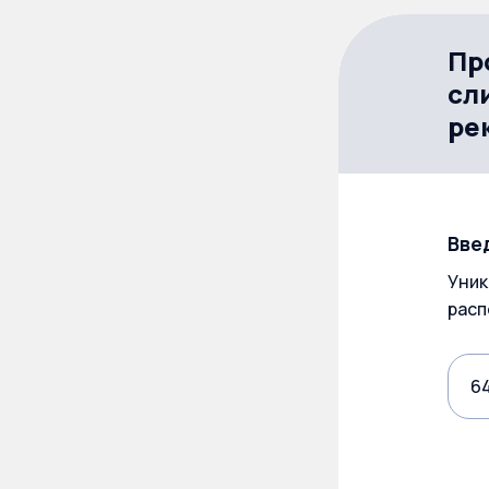
Пр
сл
ре
Вве
Уник
расп