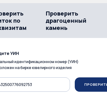
оверить
Проверить
иток по
драгоценный
квизитам
камень
дите УИН
альный идентификационном номер (УИН)
оложен на бирке ювелирного изделия
ПРОВЕРИТ