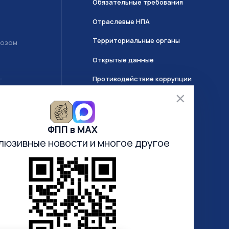
Обязательные требования
Отраслевые НПА
Территориальные органы
возом
Открытые данные
Противодействие коррупции
Т
О системе ГИИС ДМДК
ФПП в МАХ
Часто задаваемые вопросы
люзивные новости
и многое другое
Анкетирование
Электронная очередь