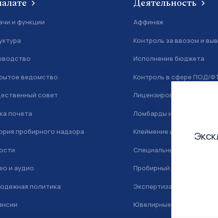
палате
Деятельность
ачи и функции
Аффинаж
уктура
Контроль за ввозом и вы
оводство
Исполнение бюджета
рытое ведомство
Контроль в сфере ПОД/Ф
ественный совет
Лицензирование
ка почета
Ломбарды и скупка
ория пробирного надзора
Клеймение и маркировка
Экск
ости
Специальный учет
ео и аудио
Пробирный надзор
одежная политика
Экспертиза
ансии
Ювелирные камни