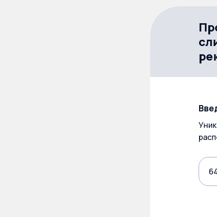
Пр
сл
ре
Вве
Уник
расп