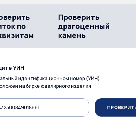
оверить
Проверить
иток по
драгоценный
квизитам
камень
дите УИН
альный идентификационном номер (УИН)
оложен на бирке ювелирного изделия
ПРОВЕРИТ