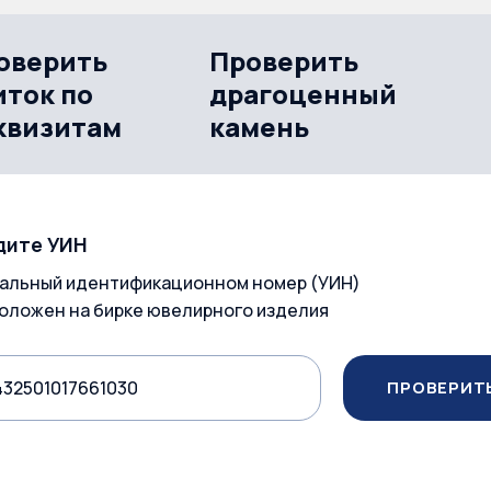
оверить
Проверить
иток по
драгоценный
квизитам
камень
дите УИН
альный идентификационном номер (УИН)
оложен на бирке ювелирного изделия
ПРОВЕРИТ