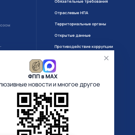
Обязательные требования
Отраслевые НПА
Территориальные органы
возом
Открытые данные
Противодействие коррупции
Т
О системе ГИИС ДМДК
ФПП в МАХ
Часто задаваемые вопросы
люзивные новости
и многое другое
Анкетирование
Электронная очередь