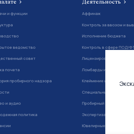
палате
Деятельность
ачи и функции
Аффинаж
уктура
Контроль за ввозом и вы
оводство
Исполнение бюджета
рытое ведомство
Контроль в сфере ПОД/Ф
ественный совет
Лицензирование
ка почета
Ломбарды и скупка
ория пробирного надзора
Клеймение и маркировка
Экск
ости
Специальный учет
ео и аудио
Пробирный надзор
одежная политика
Экспертиза
ансии
Ювелирные камни