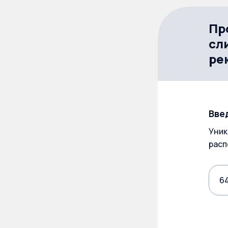
Пр
сл
ре
Вве
Уник
расп