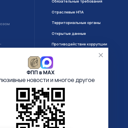
Обязательные требования
Отраслевые НПА
Территориальные органы
возом
Открытые данные
Противодействие коррупции
Т
О системе ГИИС ДМДК
ФПП в МАХ
Часто задаваемые вопросы
люзивные новости
и многое другое
Анкетирование
Электронная очередь