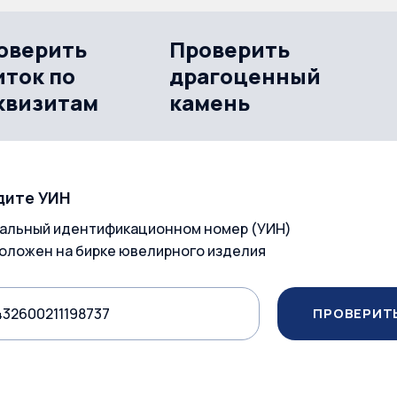
оверить
Проверить
иток по
драгоценный
квизитам
камень
дите УИН
альный идентификационном номер (УИН)
оложен на бирке ювелирного изделия
ПРОВЕРИТ