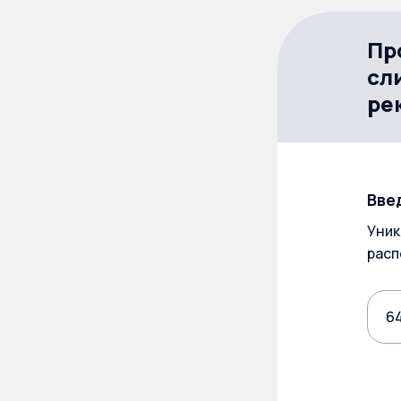
Пр
сл
ре
Вве
Уник
расп