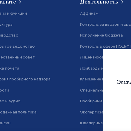
палате
Деятельность
ачи и функции
Аффинаж
уктура
Контроль за ввозом и вы
оводство
Исполнение бюджета
рытое ведомство
Контроль в сфере ПОД/Ф
ественный совет
Лицензирование
ка почета
Ломбарды и скупка
ория пробирного надзора
Клеймение и маркировка
Экск
ости
Специальный учет
ео и аудио
Пробирный надзор
одежная политика
Экспертиза
ансии
Ювелирные камни