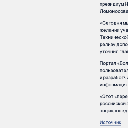
президиум Н
Ломоносова 
«Сегодня мы
желании уча
Технической
релизу допо
уточнил гла
Портал «Бол
пользовател
и разработч
информацию 
«Этот «пере
российской 
энциклопеди
Источник