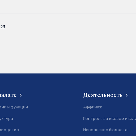
023
палате
Деятельность
ачи и функции
Аффинаж
уктура
Контроль за ввозом и вы
оводство
Исполнение бюджета