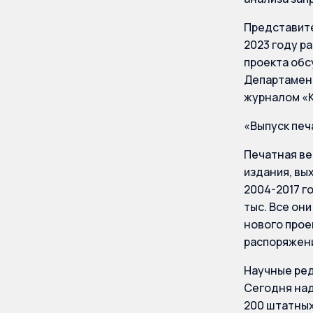
Представите
2023 году р
проекта обс
Департамент
журналом «К
«Выпуск печ
Печатная ве
издания, вы
2004-2017 г
тыс. Все они
нового прое
распоряжени
Научные ре
Сегодня над
200 штатных