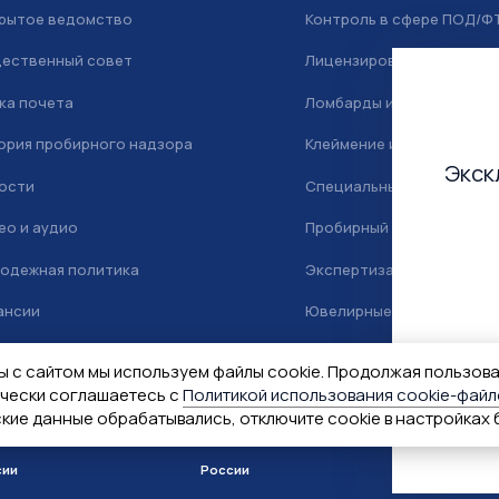
рытое ведомство
Контроль в сфере ПОД/Ф
ественный совет
Лицензирование
ка почета
Ломбарды и скупка
ория пробирного надзора
Клеймение и маркировка
Экск
ости
Специальный учет
ео и аудио
Пробирный надзор
одежная политика
Экспертиза
ансии
Ювелирные камни
тактная информация
ы с сайтом мы используем файлы cookie. Продолжая пользов
ически соглашаетесь с
Политикой использования cookie-файл
ские данные обрабатывались, отключите cookie в настройках 
Правительство
Минфин
сии
России
Гознак