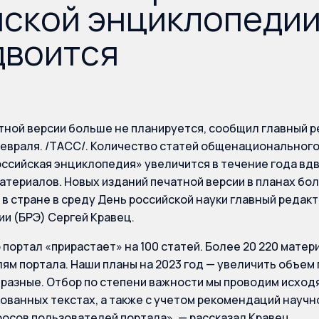
ской энциклопедии
двоится
тной версии больше не планируется, сообщил главный р
евраля. /ТАСС/. Количество статей общенационального
ссийская энциклопедия» увеличится в течение года вдво
атериалов. Новых изданий печатной версии в планах бо
в стране в среду День российской науки главный редак
и (БРЭ) Сергей Кравец.
портал «прирастает» на 100 статей. Более 20 220 мате
ям портала. Наши планы на 2023 год — увеличить объем
 разные. Отбор по степени важности мы проводим исход
ованных текстах, а также с учетом рекомендаций научн
росов пользователей портала», — рассказал Кравец.