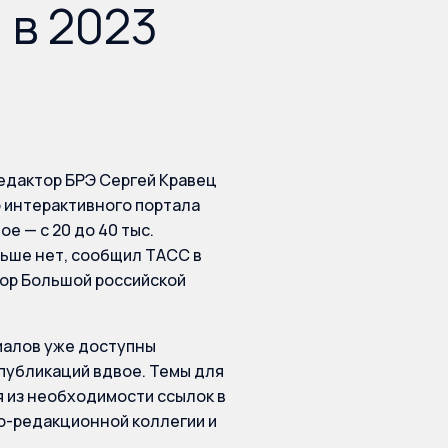
 в 2023
едактор БРЭ Сергей Кравец
 интерактивного портала
е — с 20 до 40 тыс.
льше нет, сообщил ТАСС в
тор Большой российской
риалов уже доступны
 публикаций вдвое. Темы для
я из необходимости ссылок в
о-редакционной коллегии и