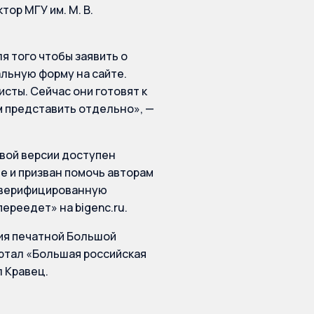
ор МГУ им. М. В.
я того чтобы заявить о
альную форму на сайте.
сты. Сейчас они готовят к
 представить отдельно», —
овой версии доступен
е и призван помочь авторам
и верифицированную
ереедет» на bigenc.ru.
ия печатной Большой
ортал «Большая российская
л Кравец.