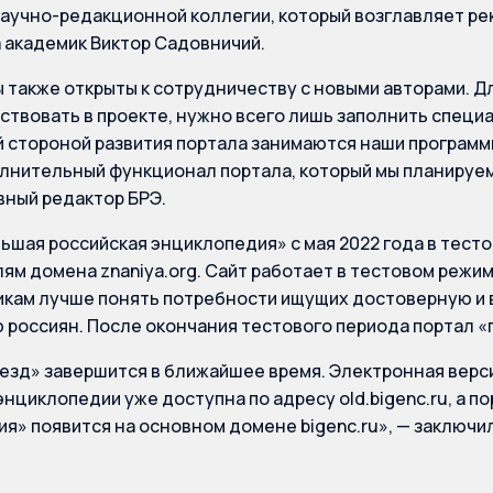
аучно-редакционной коллегии, который возглавляет рект
академик Виктор Садовничий.
 также открыты к сотрудничеству с новыми авторами. Дл
ствовать в проекте, нужно всего лишь заполнить специ
 стороной развития портала занимаются наши программи
лнительный функционал портала, который мы планируем
вный редактор БРЭ.
ьшая российская энциклопедия» с мая 2022 года в тест
ям домена znaniya.org. Сайт работает в тестовом режим
икам лучше понять потребности ищущих достоверную 
россиян. После окончания тестового периода портал «п
езд» завершится в ближайшее время. Электронная верс
энциклопедии уже доступна по адресу old.bigenc.ru, а п
я» появится на основном домене bigenc.ru», — заключи