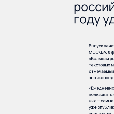
россий
году у
Выпуск печа
МОСКВА, 8 ф
«Большая ро
текстовых м
отмечаемый 
энциклопеди
«Ежедневно 
пользовател
них — самые
уже опублик
анализа зап