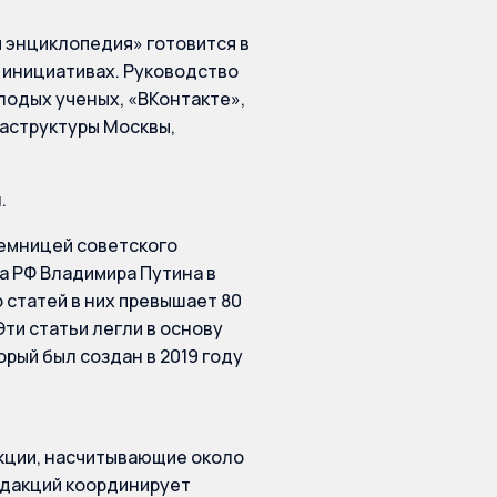
 энциклопедия» готовится в
и инициативах. Руководство
лодых ученых, «ВКонтакте»,
аструктуры Москвы,
.
еемницей советского
а РФ Владимира Путина в
 статей в них превышает 80
Эти статьи легли в основу
рый был создан в 2019 году
кции, насчитывающие около
редакций координирует