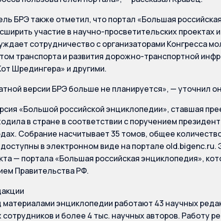
ль БРЭ также отметил, что портал «Большая российская
асширить участие в научно-просветительских проектах 
уждает сотрудничество с организаторами Конгресса мо
ом транспорта и развития дорожно-транспортной инфр
от Шредингера» и другими.
атной версии БРЭ больше не планируется», — уточнил он
рсия «Большой российской энциклопедии», ставшая пр
ходила в стране в соответствии с поручением президент
одах. Собрание насчитывает 35 томов, общее количество
 доступны в электронном виде на портале old.bigenc.ru. 
кта — портала «Большая российская энциклопедия», кото
ем Правительства РФ.
дакции
 материалами энциклопедии работают 43 научных реда
 сотрудников и более 4 тыс. научных авторов. Работу 