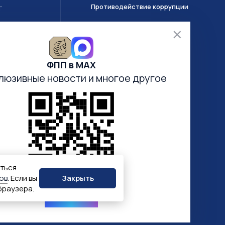
Противодействие коррупции
Т
О системе ГИИС ДМДК
ФПП в МАХ
Часто задаваемые вопросы
люзивные новости
и многое другое
Анкетирование
Электронная очередь
аться
Закрыть
ов
. Если вы
браузера.
ПОДПИСАТЬСЯ
Госуслуги
Госключ
Госслужба