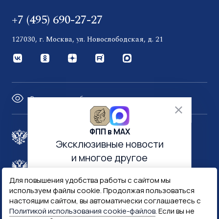
+7 (495) 690-27-27
127030, г. Москва, ул. Новослободская, д. 21
Версия для слабовидящих
ФПП в МАХ
Правительство России
Эксклюзивные новости
и многое другое
Минфин России
Гознак
Для повышения удобства работы с сайтом мы
используем файлы cookie. Продолжая пользоваться
Госуслуги
Госключ
настоящим сайтом, вы автоматически соглашаетесь с
Политикой использования cookie-файлов
. Если вы не