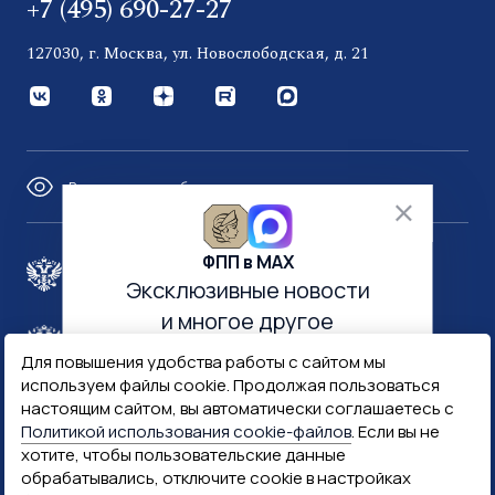
+7 (495) 690-27-27
127030, г. Москва, ул. Новослободская, д. 21
Версия для слабовидящих
ФПП в МАХ
Правительство России
Эксклюзивные новости
и многое другое
Минфин России
Гознак
Для повышения удобства работы с сайтом мы
используем файлы cookie. Продолжая пользоваться
настоящим сайтом, вы автоматически соглашаетесь с
Госуслуги
Госключ
Политикой использования cookie-файлов
. Если вы не
хотите, чтобы пользовательские данные
обрабатывались, отключите cookie в настройках
Госслужба