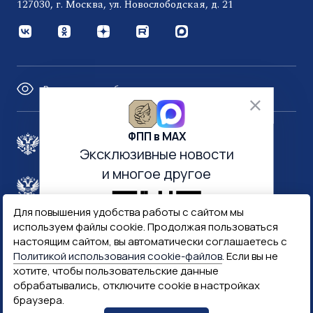
127030, г. Москва, ул. Новослободская, д. 21
Версия для слабовидящих
ФПП в МАХ
Правительство России
Эксклюзивные новости
и многое другое
Минфин России
Гознак
Для повышения удобства работы с сайтом мы
используем файлы cookie. Продолжая пользоваться
Госуслуги
Госключ
настоящим сайтом, вы автоматически соглашаетесь с
Политикой использования cookie-файлов
. Если вы не
хотите, чтобы пользовательские данные
Госслужба
обрабатывались, отключите cookie в настройках
браузера.
ПОДПИСАТЬСЯ