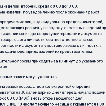
м изделий: вторник, среда с 8:00 до 10:00.
ча изделий: по уведомлению после окончания работ.
юридических лиц, индивидуальных предпринимателей,
ествляющих розничную продажу ювелирных изделий пр
ъявлении копии договора купли-продажи и документа,
товеряющего личность, соответственно, а также
ренности и документа, удостоверяющего личность, в
ае сдачи ювелирных изделий их представителем.
ительно просим
приходить за 10 минут
до указанного
ени.
орные записи могут удаляться.
ча заявок посредством «электронной очереди»
ывается на 30 календарных дней вперед, начало подачи
ок с 00:00 (MSK) вновь открывающегося дня
СНЕНИЕ: 10 числа текущего месяца открывается в 00: