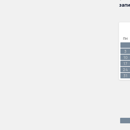
запи
ПН
3
10
17
24
31