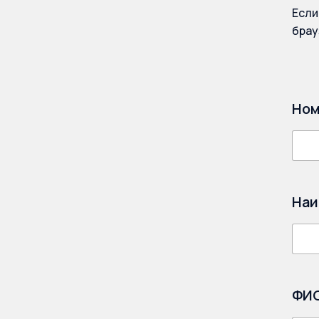
Если
брау
Ном
Наи
ФИО