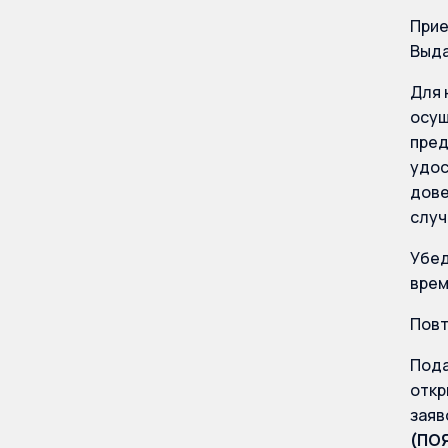
Прие
Выда
Для 
осущ
пред
удос
дове
случ
Убед
врем
Повт
Пода
откр
заяв
(ПОЯ