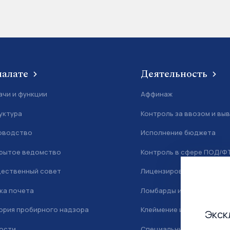
палате
Деятельность
ачи и функции
Аффинаж
уктура
Контроль за ввозом и вы
оводство
Исполнение бюджета
рытое ведомство
Контроль в сфере ПОД/Ф
ественный совет
Лицензирование
ка почета
Ломбарды и скупка
ория пробирного надзора
Клеймение и маркировка
Экск
ости
Специальный учет