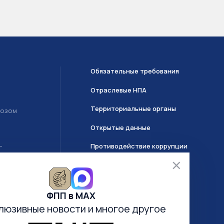
Обязательные требования
Отраслевые НПА
Территориальные органы
возом
Открытые данные
Противодействие коррупции
Т
О системе ГИИС ДМДК
ФПП в МАХ
Часто задаваемые вопросы
люзивные новости
и многое другое
Анкетирование