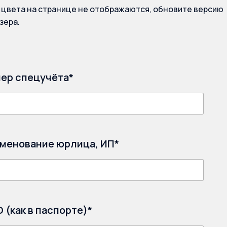
 цвета на странице не отображаются, обновите версию
зера.
ер спецучёта*
менование юрлица, ИП*
 (как в паспорте)*