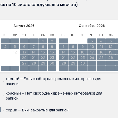
сь на 10 число следующего месяца)
Август
2026
Сентябрь
2026
ВТ
СР
ЧТ
ПТ
СБ
ВС
ПН
ВТ
СР
ЧТ
ПТ
СБ
1
2
1
2
3
4
5
4
5
6
7
8
9
7
8
9
10
11
12
11
12
13
14
15
16
14
15
16
17
18
19
18
19
20
21
22
23
21
22
23
24
25
26
25
26
27
28
29
30
28
29
30
желтый — Есть свободные временные интервалы для
-
записи.
красный — Нет свободных временных интервалов для
-
записи.
-
серый — Дни, закрытые для записи.