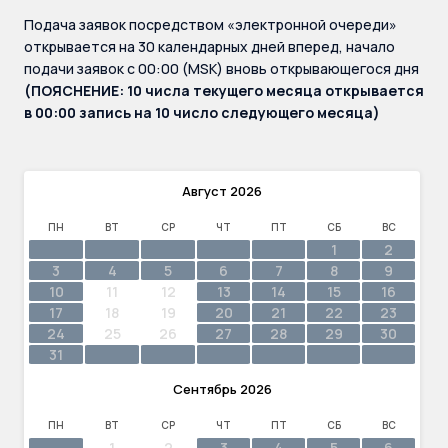
Подача заявок посредством «электронной очереди»
открывается на 30 календарных дней вперед, начало
подачи заявок с 00:00 (MSK) вновь открывающегося дня
(ПОЯСНЕНИЕ: 10 числа текущего месяца открывается
в 00:00 запись на 10 число следующего месяца)
Август
2026
ПН
ВТ
СР
ЧТ
ПТ
СБ
ВС
1
2
3
4
5
6
7
8
9
··
·
10
11
12
13
14
15
16
·
··
17
18
19
20
21
22
23
·
··
24
25
26
27
28
29
30
31
Сентябрь
2026
ПН
ВТ
СР
ЧТ
ПТ
СБ
ВС
·
·
1
2
3
4
5
6