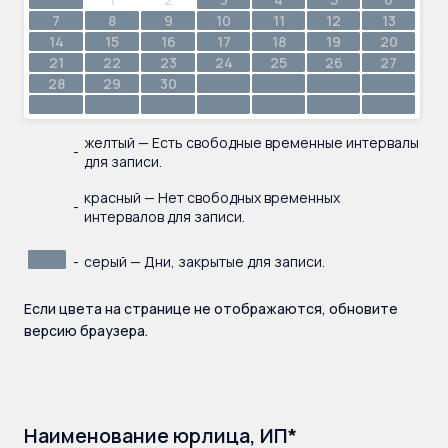
7
8
9
10
11
12
13
14
15
16
17
18
19
20
21
22
23
24
25
26
27
28
29
30
желтый — Есть свободные временные интервалы
-
для записи.
красный — Нет свободных временных
-
интервалов для записи.
-
серый — Дни, закрытые для записи.
Если цвета на странице не отображаются, обновите
версию браузера.
Наименование юрлица, ИП*