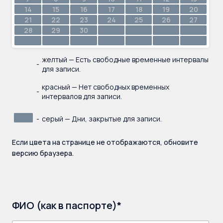
14
15
16
17
18
19
20
21
22
23
24
25
26
27
28
29
30
желтый — Есть свободные временные интервалы
-
для записи.
красный — Нет свободных временных
-
интервалов для записи.
-
серый — Дни, закрытые для записи.
Если цвета на странице не отображаются, обновите
версию браузера.
ФИО (как в паспорте)*