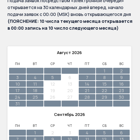
Подача заявок посредством «электронной очереди»
открывается на 30 календарных дней вперед, начало
подачи заявок с 00:00 (MSK) вновь открывающегося дня
(ПОЯСНЕНИЕ: 10 числа текущего месяца открывается
в 00:00 запись на 10 число следующего месяца)
Август
2026
ПН
ВТ
СР
ЧТ
ПТ
СБ
ВС
1
2
3
4
5
6
7
8
9
10
11
12
13
14
15
16
17
18
19
20
21
22
23
24
25
26
27
28
29
30
31
Сентябрь
2026
ПН
ВТ
СР
ЧТ
ПТ
СБ
ВС
1
2
3
4
5
6
7
8
9
10
11
12
13