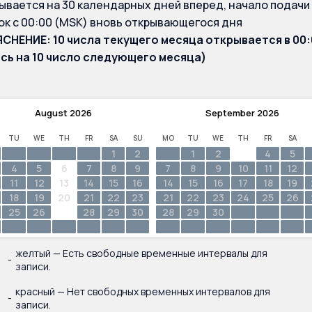
ывается на 30 календарных дней вперед, начало подачи
ок с 00:00 (MSK) вновь открывающегося дня
СНЕНИЕ: 10 числа текущего месяца открывается в 00:
сь на 10 число следующего месяца)
August
2026
September
2026
TU
WE
TH
FR
SA
SU
MO
TU
WE
TH
FR
SA
1
2
1
2
3
4
5
·
4
5
6
7
8
9
7
8
9
10
11
12
··
11
12
13
14
15
16
14
15
16
17
18
19
··
18
19
20
21
22
23
21
22
23
24
25
26
25
26
27
28
29
30
28
29
30
желтый — Есть свободные временные интервалы для
-
записи.
красный — Нет свободных временных интервалов для
-
записи.