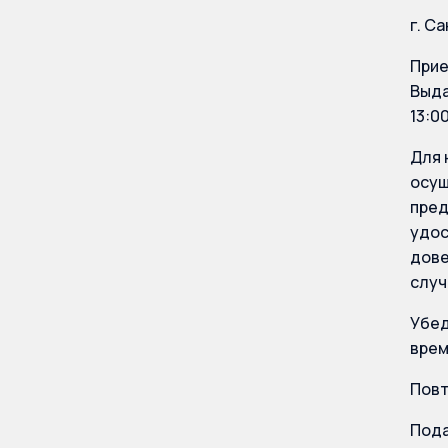
г. С
Прие
Выда
13:00
Для 
осущ
пред
удос
дове
случ
Убед
врем
Повт
Пода