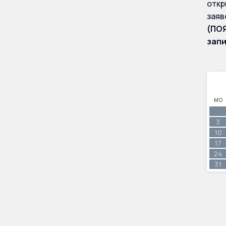
откр
заяв
(ПОЯ
запи
MO
3
10
17
24
31