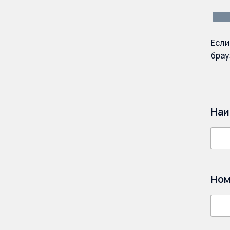
Если
брау
Наи
Ном