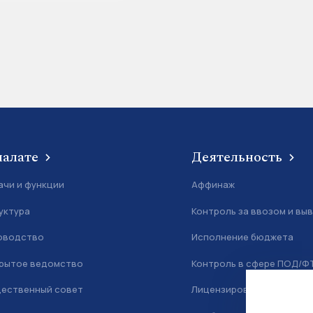
палате
Деятельность
ачи и функции
Аффинаж
уктура
Контроль за ввозом и вы
оводство
Исполнение бюджета
рытое ведомство
Контроль в сфере ПОД/Ф
ественный совет
Лицензирование