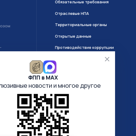
Обязательные требования
Отраслевые НПА
Территориальные органы
возом
Открытые данные
Противодействие коррупции
Т
О системе ГИИС ДМДК
ФПП в МАХ
Часто задаваемые вопросы
люзивные новости
и многое другое
Анкетирование
Электронная очередь