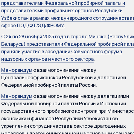
представителями Федеральной пробирной палаты и
представителями профильных органов Республики
Узбекистан в рамках международного сотрудничества 
сфере ПОД/ФТ/ЭД/ФРОМУ
.
С 24 по 28 ноября 2025 года в городе Минске (Республи
Беларусь) представители Федеральной пробирной пал
приняли участие в заседании Совместного форума
надзорных органов и частного сектора
.
Меморандум
о взаимопонимании между
Центральноафриканской Республикой и делегацией
Федеральной пробирной палаты России.
Меморандум
о взаимопонимании между делегациями
Федеральной пробирной палаты России и Инспекции
государственного пробирного контроля при Министер
экономики и финансов Республики Узбекистан об
укреплении сотрудничества в секторе драгоценных
металлов и драгоценных камней на основании стандар