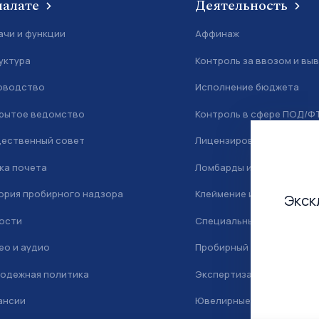
палате
Деятельность
ачи и функции
Аффинаж
уктура
Контроль за ввозом и вы
оводство
Исполнение бюджета
рытое ведомство
Контроль в сфере ПОД/Ф
ественный совет
Лицензирование
ка почета
Ломбарды и скупка
ория пробирного надзора
Клеймение и маркировка
Экск
ости
Специальный учет
ео и аудио
Пробирный надзор
одежная политика
Экспертиза
ансии
Ювелирные камни