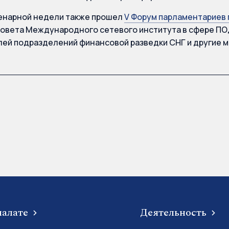
енарной недели также прошел
V Форум парламентариев 
овета Международного сетевого института в сфере ПО
ей подразделений финансовой разведки СНГ и другие м
палате
Деятельность