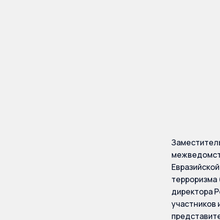
участи
заседа
Заместитель
межведомств
Евразийской
терроризма 
директора Р
участников 
представит