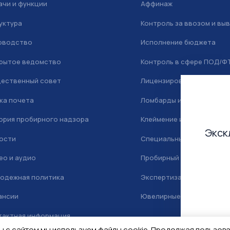
ачи и функции
Аффинаж
уктура
Контроль за ввозом и вы
оводство
Исполнение бюджета
рытое ведомство
Контроль в сфере ПОД/Ф
ественный совет
Лицензирование
ка почета
Ломбарды и скупка
ория пробирного надзора
Клеймение и маркировка
Экск
ости
Специальный учет
ео и аудио
Пробирный надзор
одежная политика
Экспертиза
ансии
Ювелирные камни
тактная информация
ы с сайтом мы используем файлы cookie. Продолжая пользов