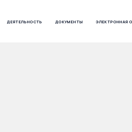
ДЕЯТЕЛЬНОСТЬ
ДОКУМЕНТЫ
ЭЛЕКТРОННАЯ 
127030, г. Москва, ул. Новослободская, д. 21
ий Замышляев прин