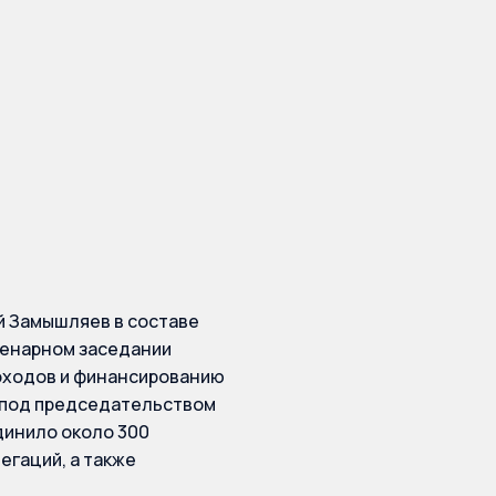
й Замышляев в составе
ленарном заседании
доходов и финансированию
) под председательством
динило около 300
егаций, а также