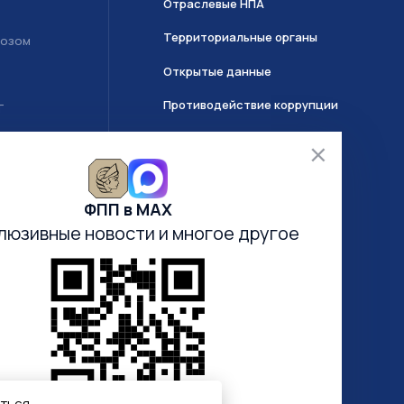
Отраслевые НПА
Территориальные органы
возом
Открытые данные
Противодействие коррупции
Т
О системе ГИИС ДМДК
ФПП в МАХ
Часто задаваемые вопросы
люзивные новости
и многое другое
Анкетирование
Электронная очередь
аться