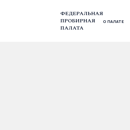
ФЕДЕРАЛЬНАЯ
ПРОБИРНАЯ
О ПАЛАТЕ
© Федеральная пробирная палата, 2026
ПАЛАТА
Главная
Информационные сообщения
Дмитр
26.05.2026