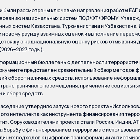
и были рассмотрены ключевые направления работы ЕАГ и
вованию национальных систем ПОД/ФТ/ФРОМУ. Утвержд
ных систем Казахстана, Туркменистана и Узбекистана.
к новому раунду взаимных оценок и выполнение пересм
дстоящую наднациональную оценку рисков отмывания д
(2026–2027 годы).
ормационный бюллетень о деятельности террористичес
документе представлен сравнительный обзор методов ф
й оборот наличных средств, использование неформаль
 трансграничного перемещения, применение социальны
 и сбора средств.
аседание утвердило запуск нового проекта «Использов
ого интеллекта как инструмента финансирования терр
и». Соруководителями проекта стали Россия, Индия, АТ
а борьбу с финансированием терроризма с использован
диных подходов к цифровой трансформации антиотмыво