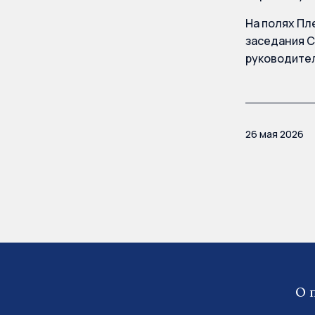
На полях Пл
заседания С
руководител
26 мая 2026
О 