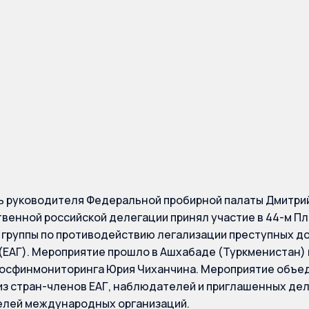
е в 44-м Пленарном
нии ЕАГ
 руководителя Федеральной пробирной палаты Дмитри
енной российской делегации принял участие в 44-м П
 группы по противодействию легализации преступных 
(ЕАГ). Мероприятие прошло в Ашхабаде (Туркменистан
осфинмониторинга Юрия Чиханчина. Мероприятие объе
из стран-членов ЕАГ, наблюдателей и приглашенных дел
елей международных организаций.