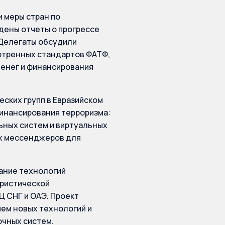
 меры стран по
ены отчеты о прогрессе
 Делегаты обсудили
отренных стандартов ФАТФ,
енег и финансирования
ких групп в Евразийском
инансирования терроризма:
ных систем и виртуальных
х мессенджеров для
ание технологий
ористической
Ц СНГ и ОАЭ. Проект
ием новых технологий и
чных систем.