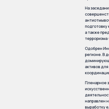
На заседани
совершенст
антиотмывоч
подготовку 
а также пре
терроризма 
Одобрен Инф
регионе. В 
доминирующи
активов для
координации
Пленарное з
искусственн
деятельност
направлен н
выработку е