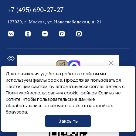
+7 (495) 690-27-27
127030, г. Москва, ул. Новослободская, д. 21
Версия для слабовидящих
Для повышения удобства работы с сайтом мы
ФПП в МАХ
используем файлы cookie. Продолжая пользоваться
Эксклюзивные новости
Правительство России
настоящим сайтом, вы автоматически соглашаетесь с
и многое другое
Политикой использования cookie-файлов
. Если вы не
хотите, чтобы пользовательские данные
Минфин России
Гознак
обрабатывались, отключите cookie в настройках
браузера.
Госуслуги
Госключ
Закрыть