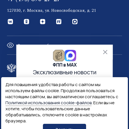
127030, г. Москва, ул. Новослободская, д. 21
Версия для слабовидящих
ФПП в МАХ
Правительство России
Эксклюзивные новости
и многое другое
Для повышения удобства работы с сайтом мы
Минфин России
Гознак
используем файлы cookie. Продолжая пользоваться
настоящим сайтом, вы автоматически соглашаетесь с
Политикой использования cookie-файлов
. Если вы не
Госуслуги
Госключ
хотите, чтобы пользовательские данные
обрабатывались, отключите cookie в настройках
браузера.
Госслужба