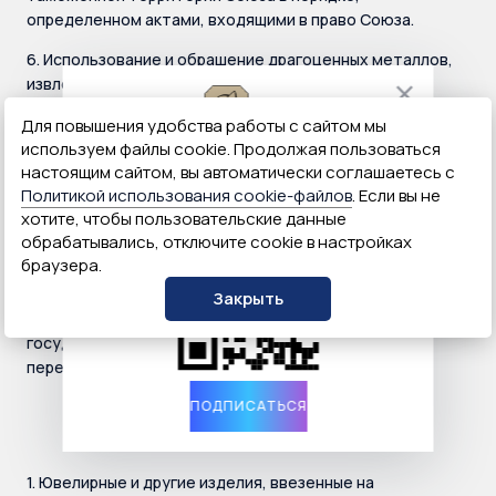
определенном актами, входящими в право Союза.
6. Использование и обращение драгоценных металлов,
извлеченных из лома и отходов, а также
рекуперированных драгоценных камней в зависимости
Для повышения удобства работы с сайтом мы
от их вида и состояния осуществляются в
ФПП в МАХ
используем файлы cookie. Продолжая пользоваться
соответствии с настоящим Соглашением.
Эксклюзивные новости
настоящим сайтом, вы автоматически соглашаетесь с
Политикой использования cookie-файлов
. Если вы не
7. Законодательством государства-члена, в
и многое другое
хотите, чтобы пользовательские данные
организациях которого произведено извлечение
обрабатывались, отключите cookie в настройках
драгоценных металлов из лома и отходов,
браузера.
перемещенных с территории другого государства-
члена, не могут быть установлены нормы,
Закрыть
ограничивающие возврат этих драгоценных металлов в
государство-член, с территории которого были
перемещены эти лом и отходы.
ПОДПИСАТЬСЯ
Статья 11
1. Ювелирные и другие изделия, ввезенные на