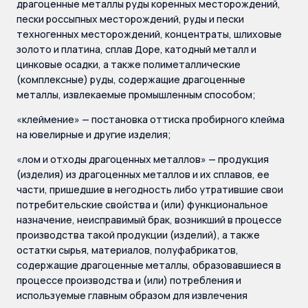
драгоценные металлы руды коренных месторождений,
пески россыпных месторождений, руды и пески
техногенных месторождений, концентраты, шлиховые
золото и платина, сплав Доре, катодный металл и
цинковые осадки, а также полиметаллические
(комплексные) руды, содержащие драгоценные
металлы, извлекаемые промышленным способом;
«клеймение» — постановка оттиска пробирного клейма
на ювелирные и другие изделия;
«лом и отходы драгоценных металлов» — продукция
(изделия) из драгоценных металлов и их сплавов, ее
части, пришедшие в негодность либо утратившие свои
потребительские свойства и (или) функциональное
назначение, неисправимый брак, возникший в процессе
производства такой продукции (изделий), а также
остатки сырья, материалов, полуфабрикатов,
содержащие драгоценные металлы, образовавшиеся в
процессе производства и (или) потребления и
используемые главным образом для извлечения