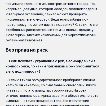
покупки поддельного или контрафактного товара. Так,
например, девушка, которой молодой человек подарит
ювелирное украшение, сейчас может проверить
«искренность его чувств». Ведь если любишь по-
настоящему, то зачем дарить подделку? Кстати, те же
требования распространяются и на онлайн-продажу
«ювелирки», никаких исключений для маркетплейсов и
онлайн-магазинов нет.
Без права на риск
— Если покупать украшение с рук, в ломбарде или в
комиссионке, по каким признакам можно усомниться
в его подлинности?
— Если оттиска государственного пробирного клейма
нет или он нечеткий, со смазанными символами, плохо
читается, то это повод насторожиться. На всех
отечественных ювелирных изделиях обязательно есть
именник — оттиск производителя. Его отсутствие —
тоже тревожный признак. Бывшие в употреблении