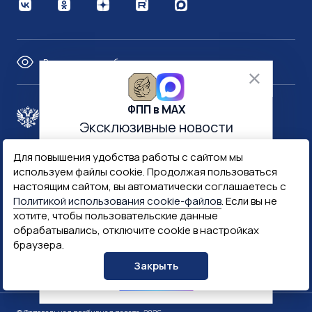
Версия для слабовидящих
ФПП в МАХ
Правительство России
Эксклюзивные новости
и многое другое
Для повышения удобства работы с сайтом мы
Минфин России
Гознак
используем файлы cookie. Продолжая пользоваться
настоящим сайтом, вы автоматически соглашаетесь с
Политикой использования cookie-файлов
. Если вы не
Госуслуги
Госключ
хотите, чтобы пользовательские данные
обрабатывались, отключите cookie в настройках
браузера.
Госслужба
Закрыть
ПОДПИСАТЬСЯ