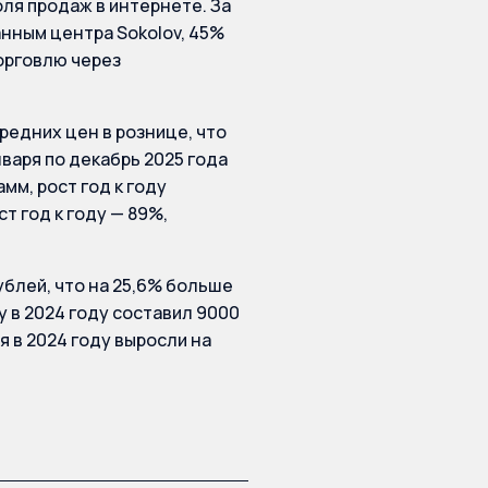
ля продаж в интернете. За
нным центра Sokolov, 45%
торговлю через
редних цен в рознице, что
варя по декабрь 2025 года
мм, рост год к году
т год к году — 89%,
блей, что на 25,6% больше
у в 2024 году составил 9000
я в 2024 году выросли на