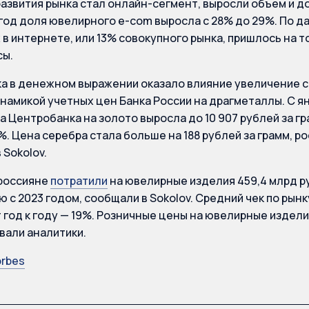
азвития рынка стал онлайн-сегмент, выросли объем и до
од доля ювелирного e-com выросла с 28% до 29%. По да
 в интернете, или 13% совокупного рынка, пришлось на 
сы.
ка в денежном выражении оказало влияние увеличение с
инамикой учетных цен Банка России на драгметаллы. С ян
 Центробанка на золото выросла до 10 907 рублей за гра
. Цена серебра стала больше на 188 рублей за грамм, рос
 Sokolov.
 россияне
потратили
на ювелирные изделия 459,4 млрд ру
 с 2023 годом, сообщали в Sokolov. Средний чек по рынк
т год к году — 19%. Розничные цены на ювелирные издели
вали аналитики.
orbes