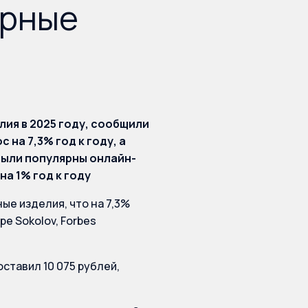
ирные
лия в 2025 году, сообщили
на 7,3% год к году, а
 были популярны онлайн-
а 1% год к году
ые изделия, что на 7,3%
е Sokolov, Forbes
оставил 10 075 рублей,