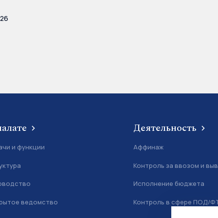
026
палате
Деятельность
ачи и функции
Аффинаж
уктура
Контроль за ввозом и вы
оводство
Исполнение бюджета
рытое ведомство
Контроль в сфере ПОД/Ф