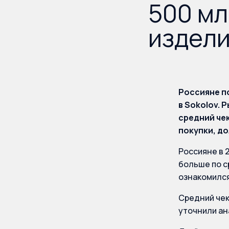
500 мл
издели
Россияне по
в Sokolov. 
средний чек
покупки, до
Россияне в 
больше по с
ознакомился
Средний чек 
уточнили ан