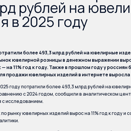
рд рублей на ювел
я в 2025 году
тратили более 493,3 млрд рублей на ювелирные изде
Рынок ювелирной розницы в денежном выражении вырос 
 — на 11% год к году. Также в прошлом году у россиян
ля продажи ювелирных изделий в интернете выросла н
2025 году потратили более 493,3 млрд рублей на ювелирн
равнению с 2024 годом, сообщили в аналитическом центр
 с исследованием.
по рынку ювелирных изделий вырос на 11% год к году и с
алитики.