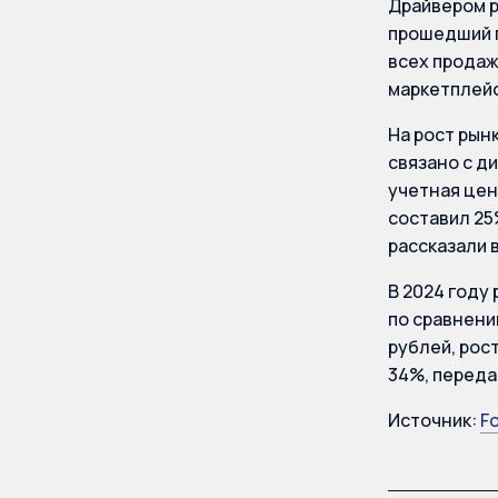
Драйвером р
прошедший г
всех продаж
маркетплей
На рост рын
связано с д
учетная цена
составил 25%
рассказали в
В 2024 году
по сравнению
рублей, рос
34%, переда
Источник:
F