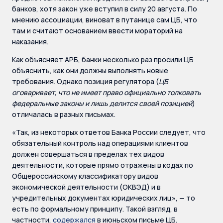
банков, хотя закон уже вступил в силу 20 августа. По
мнению ассоциации, виноват в путанице сам ЦБ, что
там и считают основанием ввести мораторий на
наказания.
Как объясняет АРБ, банки несколько раз просили ЦБ
объяснить, как они должны выполнять новые
требования. Однако позиция регулятора (
ЦБ
оговаривает, что не имеет право официально толковать
федеральные законы и лишь делится своей позицией
)
отличалась в разных письмах.
«Так, из некоторых ответов Банка России следует, что
обязательный контроль над операциями клиентов
должен совершаться в пределах тех видов
деятельности, которые прямо отражены в кодах по
Общероссийскому классификатору видов
экономической деятельности (ОКВЭД) и в
учредительных документах юридических лиц», — то
есть по формальному принципу. Такой взгляд, в
частности,
содержался
в июньском письме ЦБ.