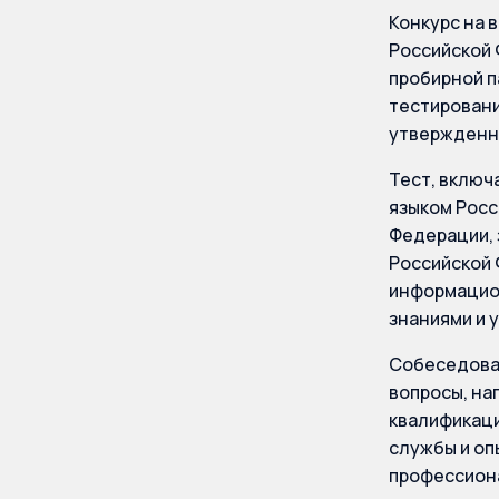
Конкурс на 
Российской 
пробирной п
тестировани
утвержденн
Тест, включ
языком Росс
Федерации, 
Российской 
информацио
знаниями и 
Собеседован
вопросы, на
квалификаци
службы и оп
профессион