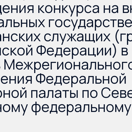
ения конкурса на 
альных государств
нских служащих (г
ской Федерации) в
в Межрегиональног
ления Федеральной
ной палаты по Сев
ному федеральному