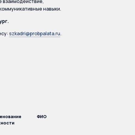
е взаимодействие,
 коммуникативные навыки.
ург.
есу:
szkadri@probpalata.ru
.
енование
ФИО
ности