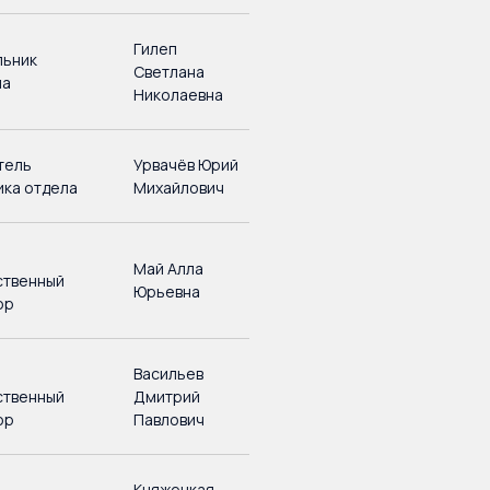
Гилеп
льник
Светлана
ла
Николаевна
тель
Урвачёв Юрий
ика отдела
Михайлович
Май Алла
ственный
Юрьевна
ор
й
Васильев
ственный
Дмитрий
ор
Павлович
Княжецкая