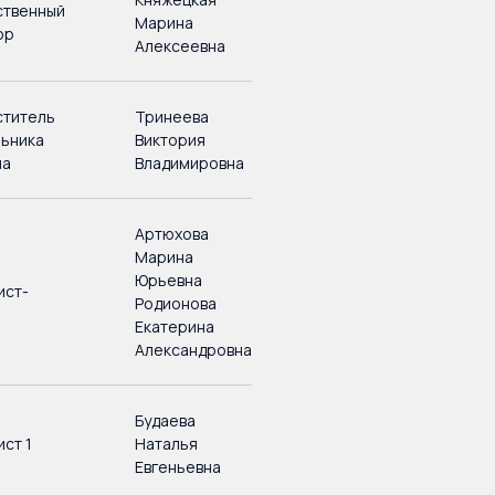
ственный
Марина
ор
Алексеевна
ститель
Тринеева
льника
Виктория
ла
Владимировна
Артюхова
Марина
Юрьевна
ист-
Родионова
Екатерина
Александровна
й
Будаева
ст 1
Наталья
Евгеньевна