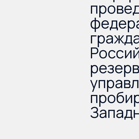
провед
федер
гражда
Россий
резер
управ
пробир
Запад