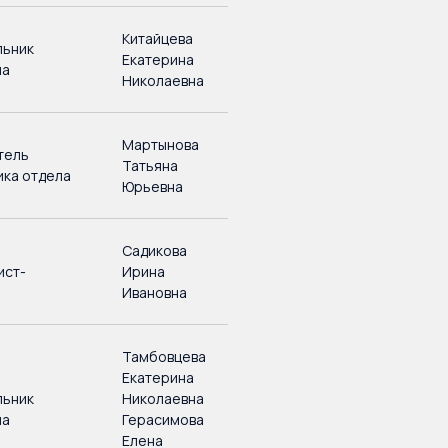
Китайцева
льник
Екатерина
ла
Николаевна
Мартынова
тель
Татьяна
ика отдела
Юрьевна
Садикова
ист-
Ирина
Ивановна
Тамбовцева
Екатерина
льник
Николаевна
ла
Герасимова
Елена