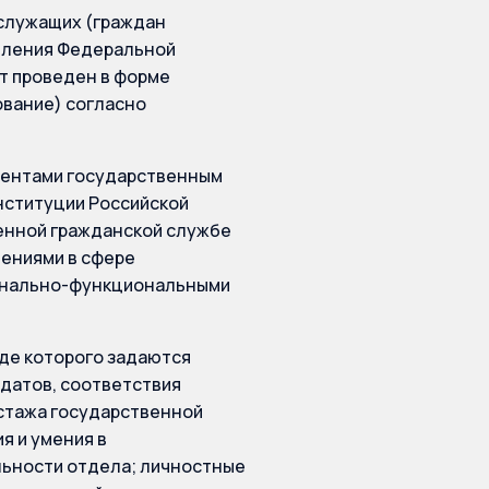
служащих (граждан
вления Федеральной
т проведен в форме
ование) согласно
ндентами государственным
нституции Российской
енной гражданской службе
мениями в сфере
онально-функциональными
оде которого задаются
датов, соответствия
 стажа государственной
я и умения в
ьности отдела; личностные