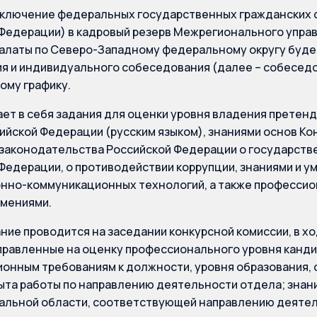
включение федеральных государственных гражданских 
Федерации) в кадровый резерв Межрегионального упра
алаты по Северо-Западному федеральному округу буде
я и индивидуального собеседования (далее – собесед
ому графику.
ает в себя задания для оценки уровня владения прете
ийской Федерации (русским языком), знаниями основ Ко
законодательства Российской Федерации о государств
Федерации, о противодействии коррупции, знаниями и у
нно-коммуникационных технологий, а также професси
умениями.
ие проводится на заседании конкурсной комиссии, в х
правленные на оценку профессионального уровня канди
онным требованиям к должности, уровня образования,
ыта работы по направлению деятельности отдела; знани
альной области, соответствующей направлению деятел