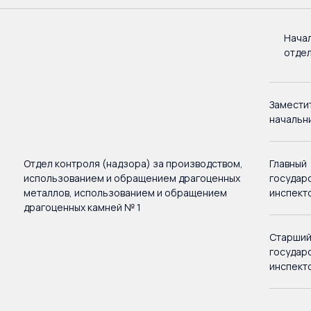
Нача
отде
Замести
начальн
Отдел контроля (надзора) за производством,
Главный
использованием и обращением драгоценных
государ
металлов, использованием и обращением
инспект
драгоценных камней № 1
Старши
государ
инспект