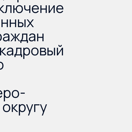
включение
енных
раждан
 кадровый
о
еро-
 округу