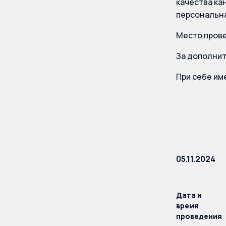
качества ка
персональна
Место прове
За дополни
При себе им
05.11.2024
Дата и
время
проведения