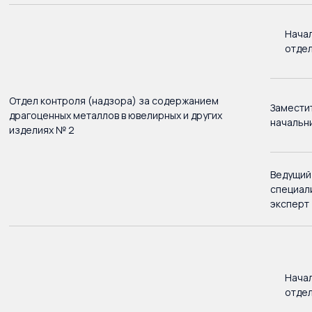
Нача
отде
Отдел контроля (надзора) за содержанием
Замести
драгоценных металлов в ювелирных и других
начальн
изделиях № 2
Ведущий
специал
эксперт
Нача
отде