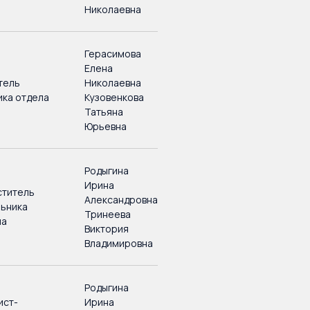
Николаевна
Герасимова
Елена
тель
Николаевна
ика отдела
Кузовенкова
Татьяна
Юрьевна
Родыгина
Ирина
ститель
Александровна
льника
Тринеева
ла
Виктория
Владимировна
Родыгина
ист-
Ирина