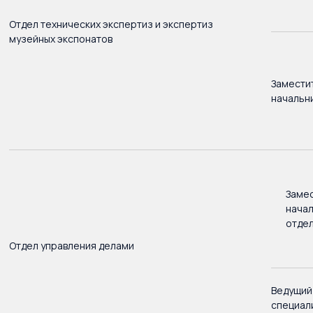
Отдел технических экспертиз и экспертиз
музейных экспонатов
Замести
начальн
Заме
нача
отде
Отдел управления делами
Ведущий
специал