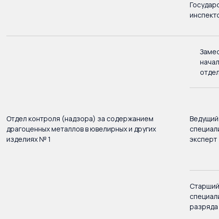
Государ
инспект
Заме
нача
отде
Отдел контроля (надзора) за содержанием
Ведущий
драгоценных металлов в ювелирных и других
специал
изделиях № 1
эксперт
Старши
специали
разряда