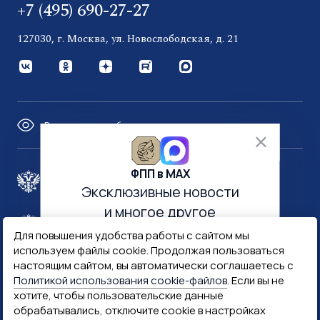
+7 (495) 690-27-27
127030, г. Москва, ул. Новослободская, д. 21
Версия для слабовидящих
ФПП в МАХ
Правительство России
Эксклюзивные новости
и многое другое
Минфин России
Гознак
Для повышения удобства работы с сайтом мы
используем файлы cookie. Продолжая пользоваться
настоящим сайтом, вы автоматически соглашаетесь с
Госуслуги
Госключ
Политикой использования cookie-файлов
. Если вы не
хотите, чтобы пользовательские данные
обрабатывались, отключите cookie в настройках
Госслужба