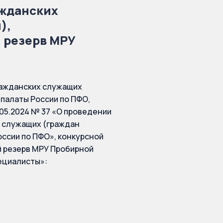
ажданских
),
 резерв МРУ
ражданских служащих
палаты России по ПФО,
05.2024 № 37 «О проведении
 служащих (граждан
ссии по ПФО», конкурсной
й резерв МРУ Пробирной
ециалисты»: