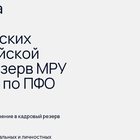
а
ских
йской
езерв МРУ
 по ПФО
ючение в кадровый резерв
альных и личностных