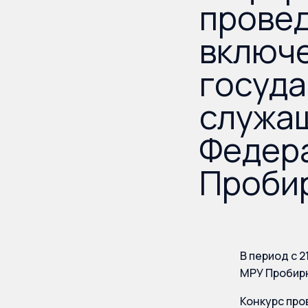
провед
включ
госуда
служащ
Федера
Пробир
В период с 2
МРУ Пробирн
Конкурс про