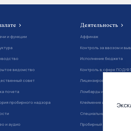
палате
Деятельность
ачи и функции
Аффинаж
уктура
Контроль за ввозом и вы
оводство
Исполнение бюджета
рытое ведомство
Контроль в сфере ПОД/Ф
ественный совет
Лицензирование
ка почета
Ломбарды и скупка
ория пробирного надзора
Клеймение и маркировка
Экск
ости
Специальный учет
ео и аудио
Пробирный надзор