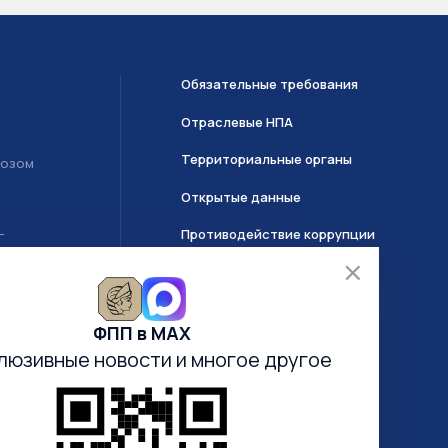
Обязательные требования
Отраслевые НПА
Территориальные органы
возом
Открытые данные
Противодействие коррупции
Т
О системе ГИИС ДМДК
ФПП в МАХ
Часто задаваемые вопросы
люзивные новости
и многое другое
Анкетирование
Электронная очередь