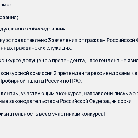
орме:
ования;
дуального собеседования.
нкурс представлено 3 заявления от граждан Российской
нных гражданских служащих.
 конкурсе допущено 3 претендента, 1 претендент не яви
конкурсной комиссии 2 претендента рекомендованы к 
Пробирной палаты России по ПФО.
дентам, участвующим в конкурсе, направлены письма о 
ые законодательством Российской Федерации сроки.
изнательность всем участникам конкурса!