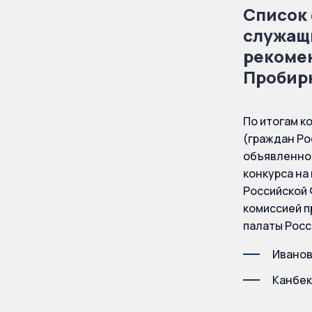
Список
служащ
рекоме
Пробир
По итогам к
(граждан Ро
объявленног
конкурса на
Российской 
комиссией п
палаты Росс
Иванов
Канбек