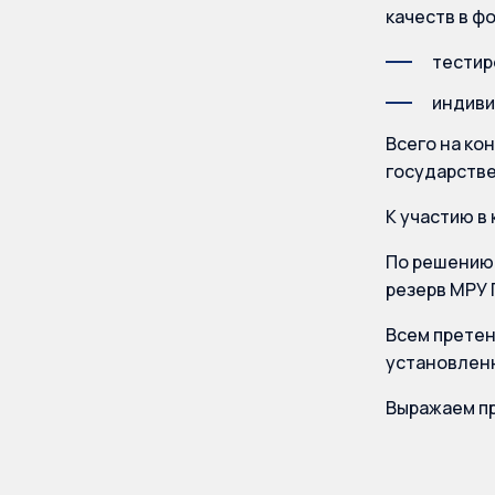
качеств в ф
тестир
индиви
Всего на ко
государстве
К участию в
По решению 
резерв МРУ 
Всем претен
установленн
Выражаем пр