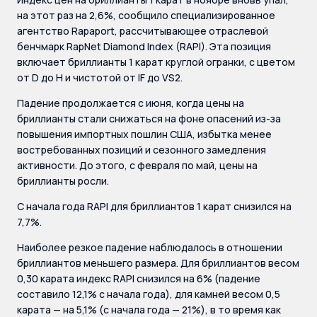
на этот раз на 2,6%, сообщило специализированное
агентство Rapaport, рассчитывающее отраслевой
бенчмарк RapNet Diamond Index (RAPI). Эта позиция
включает бриллианты 1 карат круглой огранки, с цветом
от D до H и чистотой от IF до VS2.
Падение продолжается с июня, когда цены на
бриллианты стали снижаться на фоне опасений из-за
повышения импортных пошлин США, избытка менее
востребованных позиций и сезонного замедления
активности. До этого, с февраля по май, цены на
бриллианты росли.
С начала года RAPI для бриллиантов 1 карат снизился на
7,7%.
Наиболее резкое падение наблюдалось в отношении
бриллиантов меньшего размера. Для бриллиантов весом
0,30 карата индекс RAPI снизился на 6% (падение
составило 12,1% с начала года), для камней весом 0,5
карата — на 5,1% (с начала года — 21%), в то время как