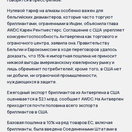
Нулевой тариф на алмазы особенно важен для
бельгийских диамантеров, которые часто торгуют
бриллиантами, ограненными в Индии, объяснила глава
AWDC Карен Рентместерс. Соглашение с США укрепляет
конкурентоспособность Антверпена как торгового и
ограночного центра, заявила она. Правительству
Бельгии и Еврокомиссии в ходе переговоров удалось
доказать, что 15%-я импортная пошлина не приносит
никакой выгоды американскому ювелирному рынку и
лишь обременит потребителей; кроме того, в США нет
ни добычи, ни ограночной промышленности,
нуждающихся в защите.
Ежегодный экспорт бриллиантов из Антверпена в США
оценивается в $2,1 млрд, сообщает AWDC. На Антверпен
приходится почти половина всего экспорта
бриллиантов в США.
Базовая пошлина в 10% на ряд товаров ЕС, включая
бриллианты, была введена Соединенными Штатами в