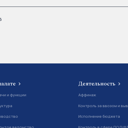
6
палате
Деятельность
ачи и функции
Аффинаж
уктура
Контроль за ввозом и вы
оводство
Исполнение бюджета
рытое ведомство
Контроль в сфере ПОД/Ф