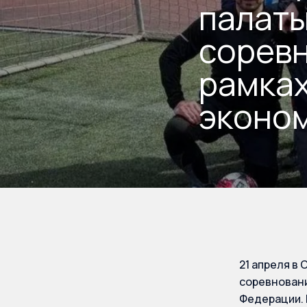
палаты
соревн
рамках
эконом
21 апреля в
соревновани
Федерации. 