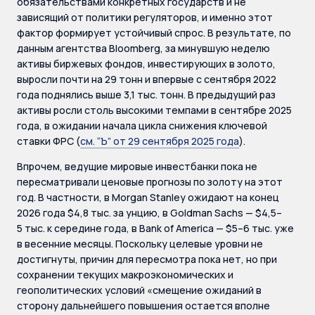
обязательствами конкретных государств и не
зависящий от политики регуляторов, и именно этот
фактор формирует устойчивый спрос. В результате, по
данным агентства Bloomberg, за минувшую неделю
активы биржевых фондов, инвестирующих в золото,
выросли почти на 29 тонн и впервые с сентября 2022
года поднялись выше 3,1 тыс. тонн. В предыдущий раз
активы росли столь высокими темпами в сентябре 2025
года, в ожидании начала цикла снижения ключевой
ставки ФРС (
см. “Ъ” от 29 сентября 2025 года
).
Впрочем, ведущие мировые инвестбанки пока не
пересматривали ценовые прогнозы по золоту на этот
год. В частности, в Morgan Stanley ожидают на конец
2026 года $4,8 тыс. за унцию, в Goldman Sachs — $4,5–
5 тыс. к середине года, в Bank of America — $5–6 тыс. уже
в весенние месяцы. Поскольку целевые уровни не
достигнуты, причин для пересмотра пока нет, но при
сохранении текущих макроэкономических и
геополитических условий «смещение ожиданий в
сторону дальнейшего повышения остается вполне