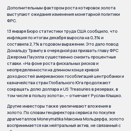
Дополнительным фактором роста котировок золота
выступают ожидания изменения монетарной политики
ФРС.
13 января Бюро статистики труда США сообщило, что
инфляция по итогам декабря выросла на 0,3% и
составила 2,7% в годовом выражении. Это дало повод
Дональду Трампу в очередной раз призвать главу ФРС
Джерома Пауэлла существенно снизить процентные
ставки. «На фоне роста фискальных рисков и
неопределенности на длинном конце кривой
доходностей американских гособлигаций центробанки и
казначейства стран Глобального Юга продолжают
сокращать долю доллара и US Treasuries в резервах, в
том числе в пользу золота»,— отмечает Руслан Клышко.
Другие инвесторы также увеличивают вложения в
золото. По словам гендиректора сервиса по покупке
драгметаллов Moneymatika Максима Мольдерфа, золото
воспринимается как нейтральный актив, не связанный с