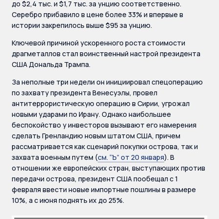
до $2,4 тыс. и $1,7 тыс. за унцию соответственно.
Серебро прибавило в цене более 33% и впервые в
истории закрепилось выше $95 за унцию.
Ключевой причиной ускоренного роста стоимости
драгметаллов стал воинственный настрой президента
США Дональда Трампа.
За неполные три недели он инициировал спецоперацию
по захвату президента Венесуэлы, провел
антитеррористическую операцию в Сирии, угрожал
новыми ударами по Ирану. Однако наибольшее
беспокойство у инвесторов вызывают его намерения
сделать Гренландию новым штатом США, причем
рассматривается как сценарий покупки острова, так и
захвата военным путем (
см. “Ъ” от 20 января
). В
отношении же европейских стран, выступающих против
передачи острова, президент США пообещал с 1
февраля ввести новые импортные пошлины в размере
10%, а с июня поднять их до 25%.