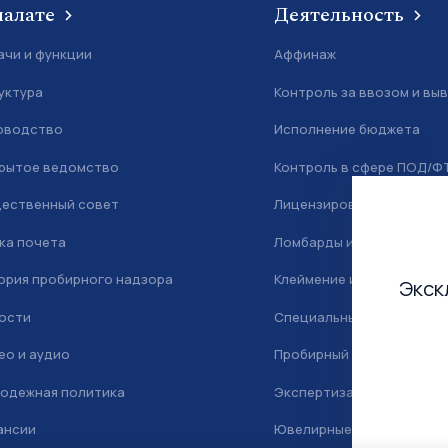
палате
Деятельность
ачи и функции
Аффинаж
уктура
Контроль за ввозом и вы
оводство
Исполнение бюджета
рытое ведомство
Контроль в сфере ПОД/Ф
ественный совет
Лицензирование
ка почета
Ломбарды и скупка
ория пробирного надзора
Клеймение и маркировка
Экск
ости
Специальный учет
ео и аудио
Пробирный надзор
одежная политика
Экспертиза
ансии
Ювелирные камни