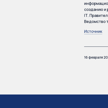
информацион
созданию и 
IТ. Правите
Ведомство т
Источник
16 февраля 20