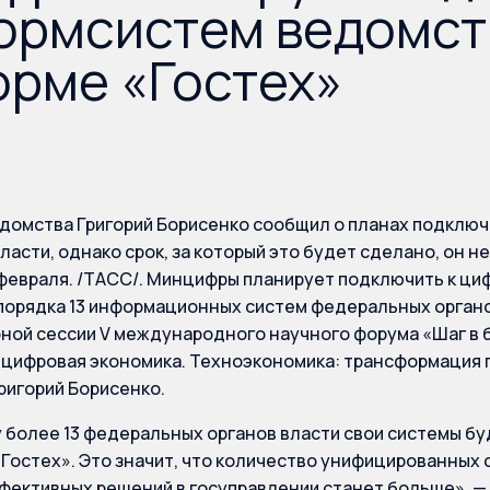
ормсистем ведомст
рме «Гостех»
домства Григорий Борисенко сообщил о планах подключ
ласти, однако срок, за который это будет сделано, он н
февраля. /ТАСС/. Минцифры планирует подключить к ци
 порядка 13 информационных систем федеральных органо
ной сессии V международного научного форума «Шаг в 
 цифровая экономика. Техноэкономика: трансформация
игорий Борисенко.
у более 13 федеральных органов власти свои системы бу
Гостех». Это значит, что количество унифицированных
фективных решений в госуправлении станет больше», — 