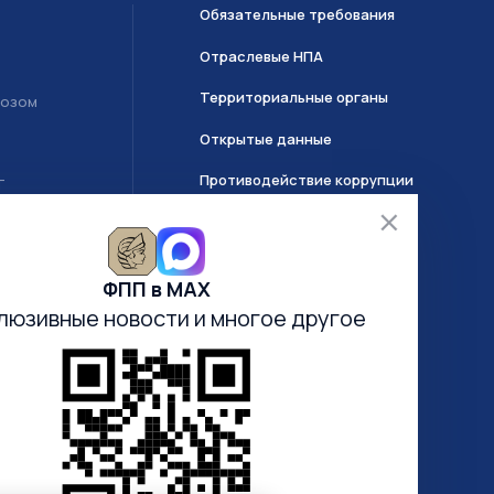
Обязательные требования
Отраслевые НПА
Территориальные органы
возом
Открытые данные
Противодействие коррупции
Т
О системе ГИИС ДМДК
ФПП в МАХ
Часто задаваемые вопросы
люзивные новости
и многое другое
Анкетирование
Электронная очередь