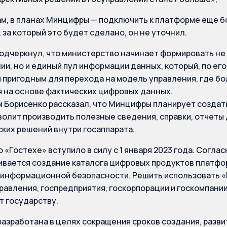
ам, в планах Минцифры — подключить к платформе еще бо
 за который это будет сделано, он не уточнил.
одчеркнул, что министерство начинает формировать не
ии, но и единый пул информации данных, который, по ег
 пригодным для перехода на модель управления, где б
 на основе фактических цифровых данных.
м Борисенко рассказал, что Минцифры планирует создат
волит производить полезные сведения, справки, отчеты
ких решений внутри госаппарата.
 «Гостехе» вступило в силу с 1 января 2023 года. Согла
вается создание каталога цифровых продуктов платфор
информационной безопасности. Решить использовать «
равления, госпредприятия, госкорпорации и госкомпании
 государству.
азработана в целях сокращения сроков создания, разв