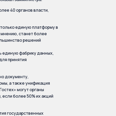
лее 40 органов власти,
 только единую платформу в
о мнению, станет более
ольшинство решений
ь единую фабрику данных,
 для принятия
сно документу,
мы, а также унификация
Гостех» могут органы
, если более 50% их акций
ития государственных