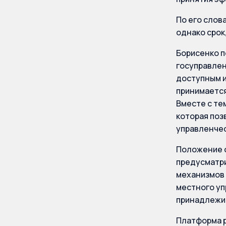
По его слов
однако срок,
Борисенко п
госуправлен
доступным и
принимается
Вместе с те
которая поз
управленчес
Положение о
предусматри
механизмов 
местного уп
принадлежит
Платформа р