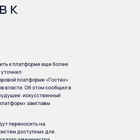
в к
ить к платформе еще более
е уточнил
фровой платформе «Гостех»
в власти. Об этом сообщил в
будущее: искусственный
 платформ» замглавы
дут переносить на
 систем доступных для
сказал замминистра.