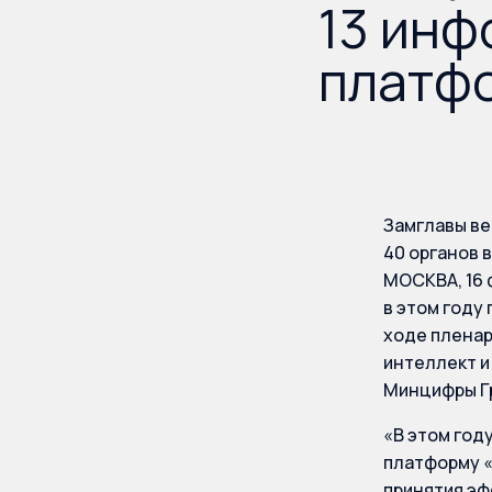
13 инф
платфо
Замглавы ве
40 органов в
МОСКВА, 16 
в этом году
ходе пленар
интеллект и
Минцифры Гр
«В этом год
платформу «
принятия эф