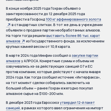
В конце ноября 2025 года Гохран объявил о
заинтересованности до 12 декабря 2025 года
приобрести в Госфонд
100 кг аффинированного золота
в стандартных слитках. В тот же день в учреждении
объявили о продаже партии необработанных алмазов.
На торги тогда решили
выставить более 86 тыс. карат
алмазов
из Государственного фонда, за исключением
крупных камней весом от 10,8 карата.
В марте 2024 года Минфин сообщил о
закупке партии
алмазов
у АЛРОСА. Конкретные суммы и объемы не
озвучивались из-за действующих санкций G7 и ЕС
против компании, которые действуют с начала января
2024 года. Как тогда сообщил источник «Интерфакса»,
на тот момент сделки собирались заключить на
больший объем — ранее Гохран ежегодно покупал
алмазное сырье на $100–200 млн.
В декабре 2023 года Евросоюз
утвердил 12-й пакет
санкций
, в рамках которого ввел ограничения на импорт