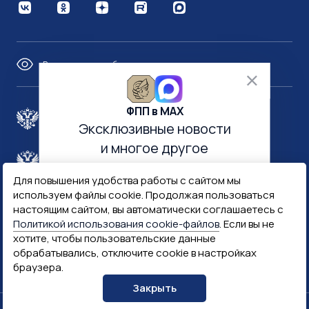
Версия для слабовидящих
ФПП в МАХ
Правительство России
Эксклюзивные новости
и многое другое
Минфин России
Гознак
Для повышения удобства работы с сайтом мы
используем файлы cookie. Продолжая пользоваться
Госуслуги
Госключ
настоящим сайтом, вы автоматически соглашаетесь с
Политикой использования cookie-файлов
. Если вы не
хотите, чтобы пользовательские данные
Госслужба
обрабатывались, отключите cookie в настройках
браузера.
ПОДПИСАТЬСЯ
Закрыть