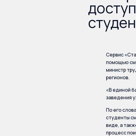
доступ
студен
Сервис «Ста
помощью смо
министр тру
регионов.
«В единой б
заведения у
По его слов
студенты см
виде, а так
процесс пои