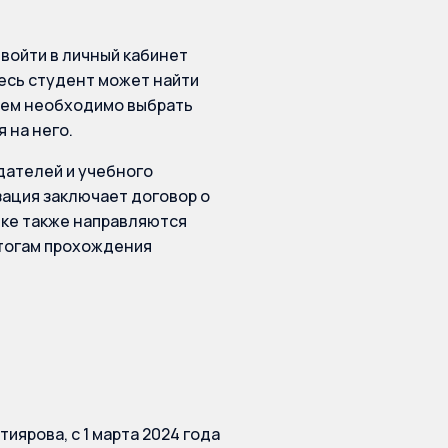
войти в личный кабинет
десь студент может найти
атем необходимо выбрать
 на него.
дателей и учебного
зация заключает договор о
ике также направляются
итогам прохождения
иярова, с 1 марта 2024 года