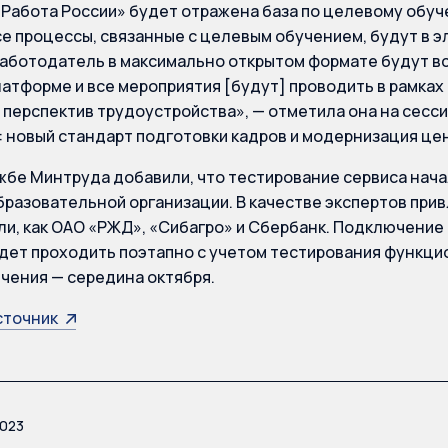
«Работа России» будет отражена база по целевому обу
все процессы, связанные с целевым обучением, будут в 
работодатель в максимально открытом формате будут в
атформе и все мероприятия [будут] проводить в рамка
перспектив трудоустройства», — отметила она на сесс
: новый стандарт подготовки кадров и модернизация це
жбе Минтруда добавили, что тестирование сервиса начал
образовательной организации. В качестве экспертов при
и, как ОАО «РЖД», «Сибагро» и Сбербанк. Подключение
удет проходить поэтапно с учетом тестирования функц
чения — середина октября.
сточник
2023