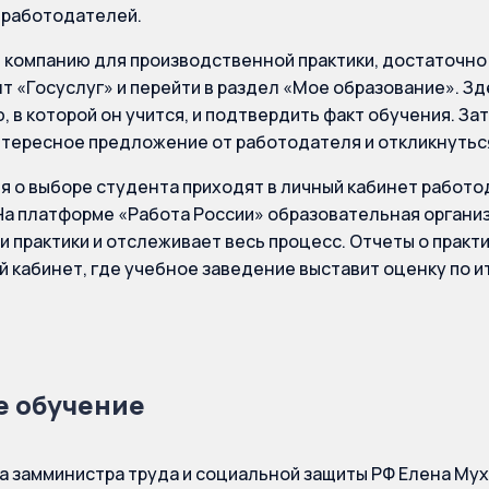
 работодателей.
 компанию для производственной практики, достаточно 
нт «Госуслуг» и перейти в раздел «Мое образование». З
, в которой он учится, и подтвердить факт обучения. З
тересное предложение от работодателя и откликнуться
 о выборе студента приходят в личный кабинет работо
На платформе «Работа России» образовательная органи
 практики и отслеживает весь процесс. Отчеты о практ
й кабинет, где учебное заведение выставит оценку по 
е обучение
а замминистра труда и социальной защиты РФ Елена Мухт