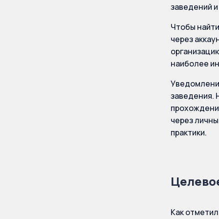
заведений и
Чтобы найти
через аккау
организацию
наиболее ин
Уведомления
заведения. 
прохождении
через личны
практики.
Целево
Как отметил