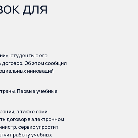
вок для
ии», студенты с его
 договор. Об этом сообщил
 социальных инноваций
страны. Первые учебные
зации, а также сами
ть договор в электронном
инистр, сервис упростит
егчит работу учебных