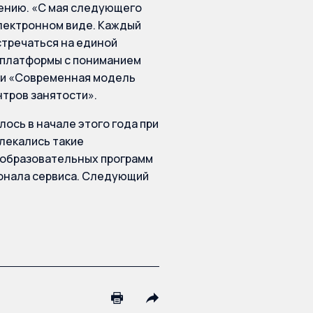
чению. «С мая следующего
электронном виде. Каждый
стречаться на единой
х платформы с пониманием
ии «Современная модель
нтров занятости».
ось в начале этого года при
влекались такие
 образовательных программ
ионала сервиса. Следующий