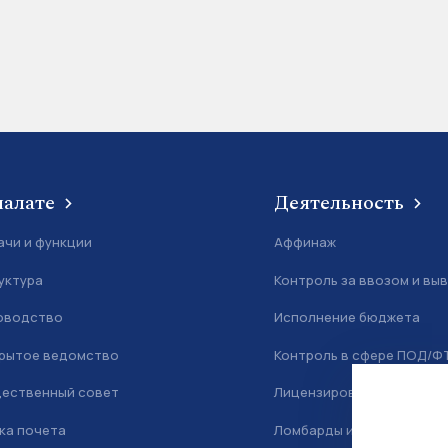
палате
Деятельность
ачи и функции
Аффинаж
уктура
Контроль за ввозом и вы
оводство
Исполнение бюджета
рытое ведомство
Контроль в сфере ПОД/Ф
ественный совет
Лицензирование
ка почета
Ломбарды и скупка