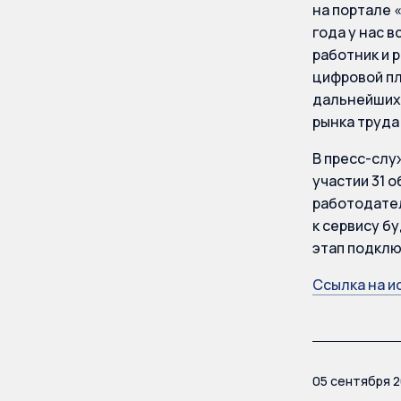
на портале 
года у нас 
работник и 
цифровой пл
дальнейших 
рынка труда
В пресс-слу
участии 31 
работодател
к сервису б
этап подклю
Ссылка на и
05 сентября 