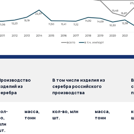
Производство
В том числе изделия из
В
изделий из
серебра российского
с
серебра
производства
п
кол-
масса,
кол-во, млн
масса,
к
во,
тонн
шт.
тонн
ш
млн
шт.