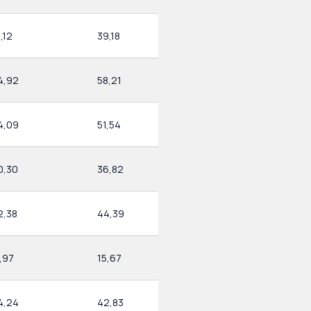
1,12
39,18
4,92
58,21
4,09
51,54
0,30
36,82
2,38
44,39
,97
15,67
4,24
42,83