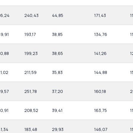
56,24
240,43
44,85
171,43
1
49,91
193,17
38,85
134,76
1
50,88
199,23
38,65
141,26
1
1,02
211,59
35,83
144,88
1
59,57
251,78
37,20
160,18
2
50,91
208,52
39,41
163,75
1
1,34
183,48
29,93
146,07
1