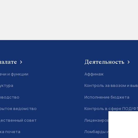
палате
Деятельность
ачи и функции
Аффинаж
уктура
Контроль за ввозом и вы
оводство
Исполнение бюджета
рытое ведомство
Контроль в сфере ПОД/Ф
ественный совет
Лицензирование
ка почета
Ломбарды и скупка