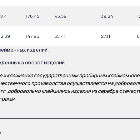
58,4
176,45
45,59
139,24
1
62,39
147,96
55,41
127,11
6
лейменных изделий.
еденных в оборот изделий.
 и клеймение государственным пробирным клеймом ювел
чественного производства осуществляется на добровольн
0 гг. добровольно клеймились изделия из серебра отечес
 грамм.
6