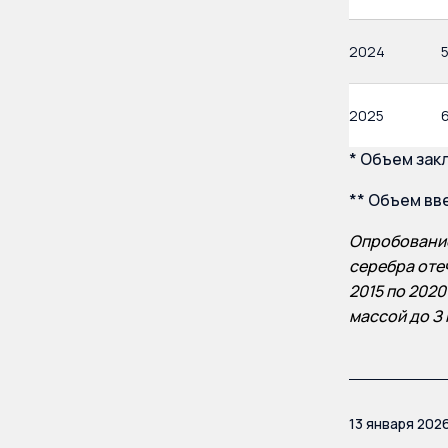
2024
2025
* Объем зак
** Объем вв
Опробование
серебра оте
2015 по 202
массой до З
13 января 202