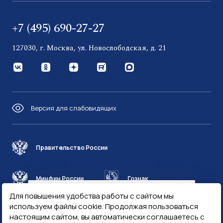
+7 (495) 690-27-27
127030, г. Москва, ул. Новослободская, д. 21
Версия для слабовидящих
Правительство России
Минфин России
Гознак
Для повышения удобства работы с сайтом мы
используем файлы cookie. Продолжая пользоваться
Госуслуги
Госключ
ФПП в МАХ
настоящим сайтом, вы автоматически соглашаетесь с