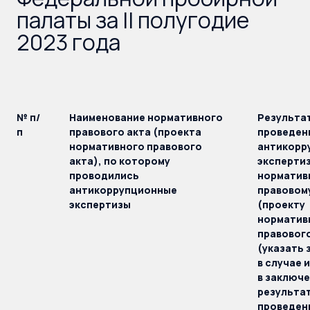
палаты за II полугодие
2023 года
№ п/
Наименование нормативного
Результа
п
правового акта (проекта
проведен
нормативного правового
антикорр
акта), по которому
экспертиз
проводились
норматив
антикоррупционные
правовому
экспертизы
(проекту
норматив
правового
(указать 
в случае 
в заключе
результа
проведен