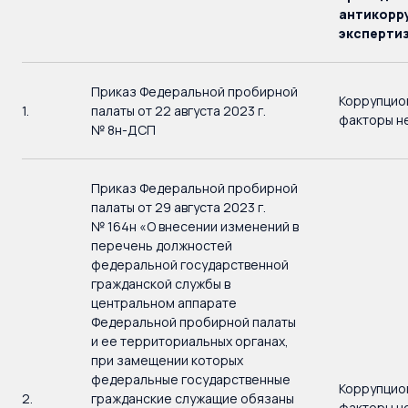
антикорр
эксперти
Приказ Федеральной пробирной
Коррупцио
1.
палаты от 22 августа 2023 г.
факторы н
№ 8н-ДСП
Приказ Федеральной пробирной
палаты от 29 августа 2023 г.
№ 164н «О внесении изменений в
перечень должностей
федеральной государственной
гражданской службы в
центральном аппарате
Федеральной пробирной палаты
и ее территориальных органах,
при замещении которых
федеральные государственные
Коррупцио
2.
гражданские служащие обязаны
факторы н