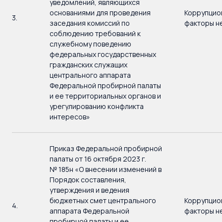
уведомлений, являющихся
основаниями для проведения
Коррупцио
3.
заседания комиссий по
факторы н
соблюдению требований к
служебному поведению
федеральных государственных
гражданских служащих
центрального аппарата
Федеральной пробирной палаты
и ее территориальных органов и
урегулированию конфликта
интересов»
Приказ Федеральной пробирной
палаты от 16 октября 2023 г.
№ 185н «О внесении изменений в
Порядок составления,
утверждения и ведения
бюджетных смет центрального
Коррупцио
4.
аппарата Федеральной
факторы н
пробирной палаты и ее