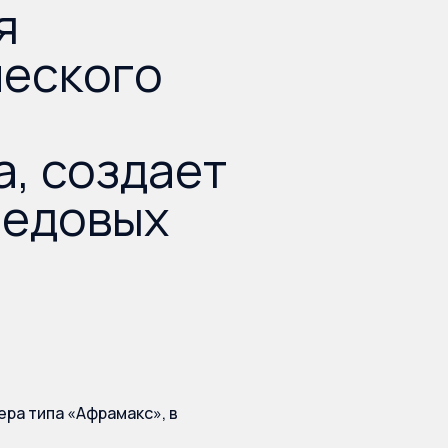
я
ческого
, создает
редовых
ра типа «Афрамакс», в