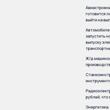
Авиастроени
готовится л
выйти на вы
Автомобилес
запустить н
выпуску эле
транспортны
Ж/д машинос
производств
Станкоинстр
инструменто
Радиоэлектр
рублей, что
Энергетика.