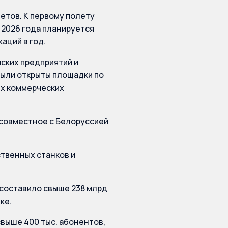
етов. К первому полету
 2026 года планируется
аций в год.
ских предприятий и
были открыты площадки по
их коммерческих
 совместное с Белоруссией
твенных станков и
 составило свыше 238 млрд
ке.
выше 400 тыс. абонентов,