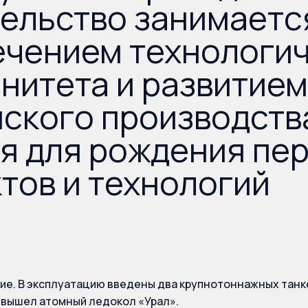
ельство занимаетс
ечением технологи
нитета и развитием
ского производства
я для рождения пе
тов и технологий
е. В эксплуатацию введены два крупнотоннажных танке
 вышел атомный ледокол «Урал».