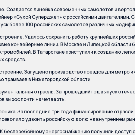
е. Создается линейка современных самолетов и вертол
айнер «Сухой Суперджет» с российскими двигателями. С
пуск более 100 российских самолетов различных модифик
троение. Удалось сохранить работу крупнейших россий
овые конвейерные линии. В Москве и Липецкой области 
ктромобилей. В Татарстане приступили к созданию легк
х средств.
троение. Запущено производство поездов для метро и
о трамваев в Нижегородской области.
ументальная отрасль. За прошедший год выпуск отечес
в вырос почти на четверть.
оника. За последние три года финансирование отрасли
 позволило удвоить российскую долю на внутреннем рын
 К бесперебойному энергоснабжению получили доступ с