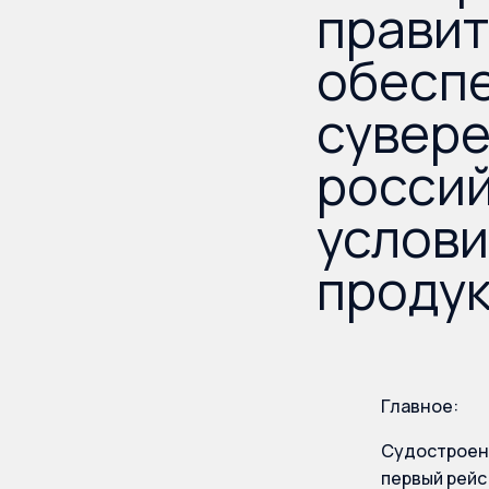
правит
обесп
сувере
россий
услови
продук
Главное:
Судостроени
первый рейс