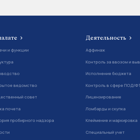
палате
Деятельность
ачи и функции
Аффинаж
уктура
Контроль за ввозом и вы
оводство
Исполнение бюджета
рытое ведомство
Контроль в сфере ПОД/Ф
ественный совет
Лицензирование
ка почета
Ломбарды и скупка
ория пробирного надзора
Клеймение и маркировка
ости
Специальный учет