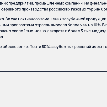
дних предприятий, промышленных компаний. На финальн
 серийного производства российских газовых турбин б
а. За счет активного замещения зарубежной продукци
ыми препаратами отрасль выросла более чем на 10%. В
овано около 1 тыс. новых лекарств и более 3 тыс. медиз
а.
 обеспечение. Почти 80% зарубежных решений имеют о