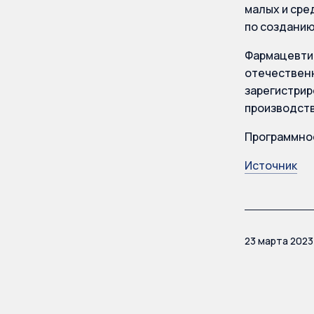
малых и сре
по созданию
Фармацевтик
отечественн
зарегистрир
производств
Программное
Источник
23 марта 2023