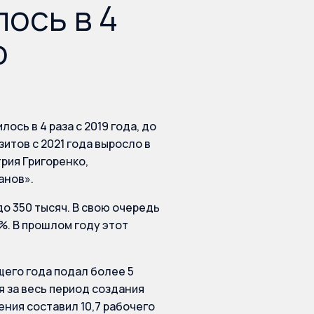
ось в 4
о
сь в 4 раза с 2019 года, до
зитов с 2021 года выросло в
трия Григоренко,
анов».
до 350 тысяч. В свою очередь
%. В прошлом году этот
щего года подал более 5
я за весь период создания
ния составил 10,7 рабочего