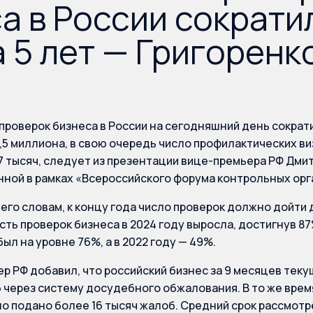
а в России сократил
а 5 лет — Григоренк
проверок бизнеса в России на сегодняшний день сократило
1,5 миллиона, в свою очередь число профилактических ви
847 тысяч, следует из презентации вице-премьера РФ Дми
ной в рамках «Всероссийского форума контрольных орг
 его словам, к концу года число проверок должно дойти 
ть проверок бизнеса в 2024 году выросла, достигнув 87
ыл на уровне 76%, а в 2022 году — 49%.
р РФ добавил, что российский бизнес за 9 месяцев теку
 через систему досудебного обжалования. В то же врем
о подано более 16 тысяч жалоб. Средний срок рассмотре