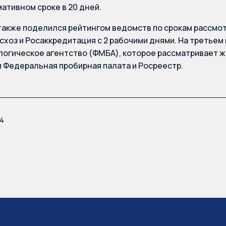
мативном сроке в 20 дней.
также поделился рейтингом ведомств по срокам рассмо
схоз и Росаккредитация с 2 рабочими днями. На третье
огическое агентство (ФМБА), которое рассматривает жал
 Федеральная пробирная палата и Росреестр.
24