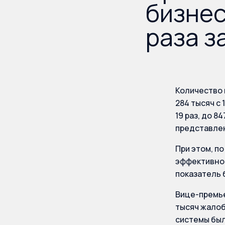
бизнес
раза з
Количество 
284 тысяч с 
19 раз, до 
представлен
При этом, по
эффективнос
показатель б
Вице-премье
тысяч жалоб
системы был