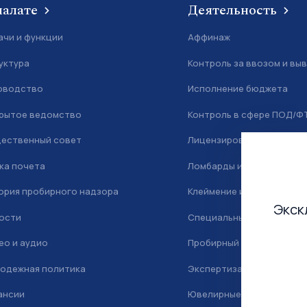
палате
Деятельность
ачи и функции
Аффинаж
уктура
Контроль за ввозом и вы
оводство
Исполнение бюджета
рытое ведомство
Контроль в сфере ПОД/Ф
ественный совет
Лицензирование
ка почета
Ломбарды и скупка
ория пробирного надзора
Клеймение и маркировка
Экск
ости
Специальный учет
ео и аудио
Пробирный надзор
одежная политика
Экспертиза
ансии
Ювелирные камни