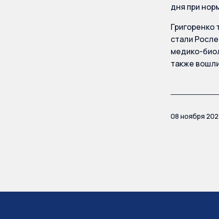
дня при нор
Григоренко 
стали Росле
медико-биол
также вошли
08 ноября 20