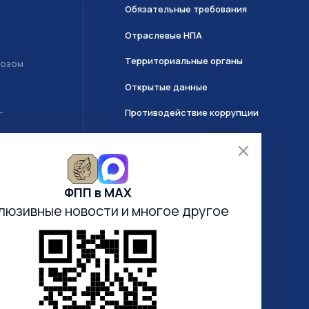
Обязательные требования
Отраслевые НПА
Территориальные органы
возом
Открытые данные
Противодействие коррупции
Т
О системе ГИИС ДМДК
ФПП в МАХ
Часто задаваемые вопросы
люзивные новости
и многое другое
Анкетирование
Электронная очередь