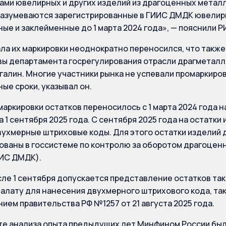
ами ювелирных и других изделий из драгоценных металл
разумеваются зарегистрированные в ГИИС ДМДК ювелир
ые и заклейменные до 1 марта 2024 года», — пояснили Р
ала их маркировки неоднократно переносился, что такж
вы департамента госрегулирования отрасли драгметалл
галин. Многие участники рынка не успевали промаркиров
ые сроки, указывал он.
маркировки остатков переносилось с 1 марта 2024 года на
а 1 сентября 2025 года. С сентября 2025 года на остатк
ухмерные штриховые коды. Для этого остатки изделий
ованы в госсистеме по контролю за оборотом драгоценн
ИИС ДМДК).
сле 1 сентября допускается представление остатков та
алату для нанесения двухмерного штрихового кода, та
ием правительства РФ №1257 от 21 августа 2025 года.
те анализа опыта предыдущих лет Минфином России бы