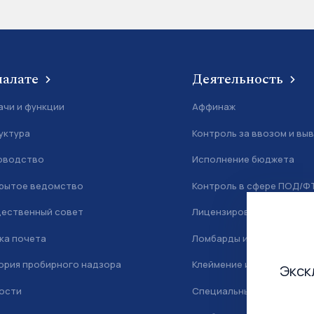
палате
Деятельность
ачи и функции
Аффинаж
уктура
Контроль за ввозом и вы
оводство
Исполнение бюджета
рытое ведомство
Контроль в сфере ПОД/Ф
ественный совет
Лицензирование
ка почета
Ломбарды и скупка
ория пробирного надзора
Клеймение и маркировка
Экск
ости
Специальный учет