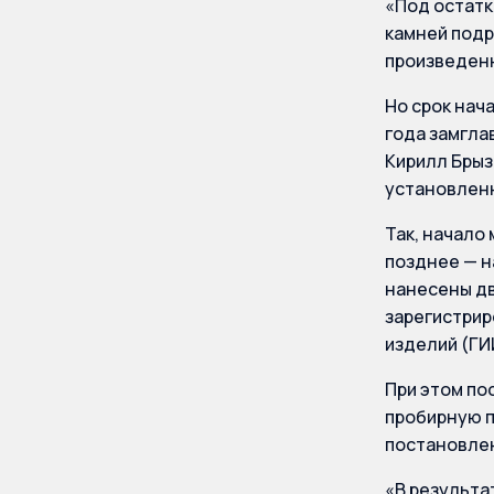
«Под остатк
камней под
произведенн
Но срок нач
года замгла
Кирилл Брыз
установленн
Так, начало 
позднее — н
нанесены дв
зарегистрир
изделий (Г
При этом по
пробирную п
постановлен
«В результа