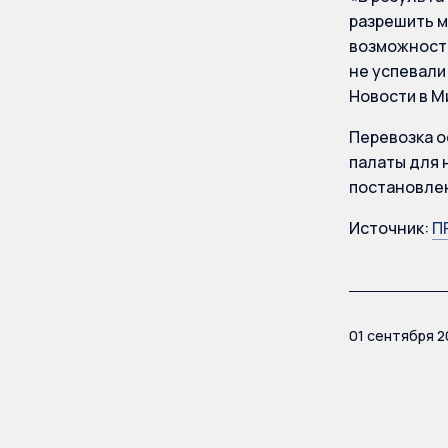
разрешить м
возможности
не успевали
Новости в М
Перевозка о
палаты для 
постановле
Источник:
П
01 сентября 2