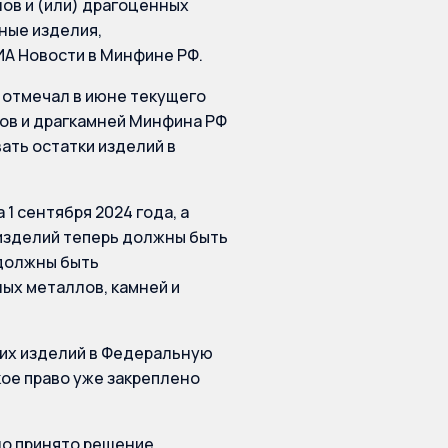
ов и (или) драгоценных
ные изделия,
ИА Новости в Минфине РФ.
е отмечал в июне текущего
ов и драгкамней Минфина РФ
ать остатки изделий в
 1 сентября 2024 года, а
и изделий теперь должны быть
 должны быть
ых металлов, камней и
ких изделий в Федеральную
кое право уже закреплено
ло принято решение