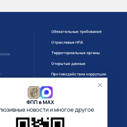
Обязательные требования
Отраслевые НПА
Территориальные органы
возом
Открытые данные
Противодействие коррупции
Т
О системе ГИИС ДМДК
ФПП в МАХ
Часто задаваемые вопросы
люзивные новости
и многое другое
Анкетирование