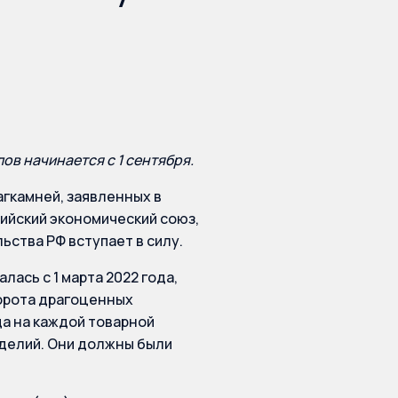
в начинается с 1 сентября.
гкамней, заявленных в
азийский экономический союз,
ьства РФ вступает в силу.
ась с 1 марта 2022 года,
орота драгоценных
да на каждой товарной
делий. Они должны были