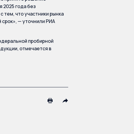
 2025 года без
с тем, что участники рынка
 срок», — уточнили РИА
Федеральной пробирной
дукции, отмечается в