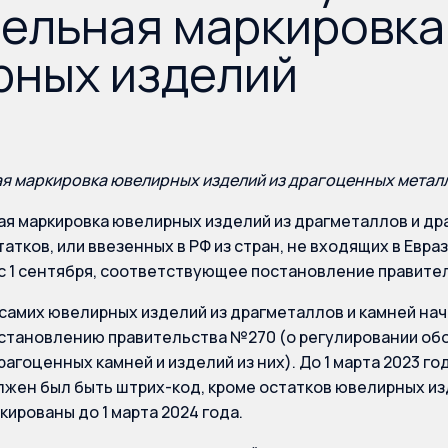
ельная маркировка
рных изделий
я маркировка ювелирных изделий из драгоценных металло
я маркировка ювелирных изделий из драгметаллов и дра
татков, или ввезенных в РФ из стран, не входящих в Евр
с 1 сентября, соответствующее постановление правител
самих ювелирных изделий из драгметаллов и камней начал
становлению правительства №270 (о регулировании об
рагоценных камней и изделий из них). До 1 марта 2023 го
жен был быть штрих-код, кроме остатков ювелирных из
кированы до 1 марта 2024 года.